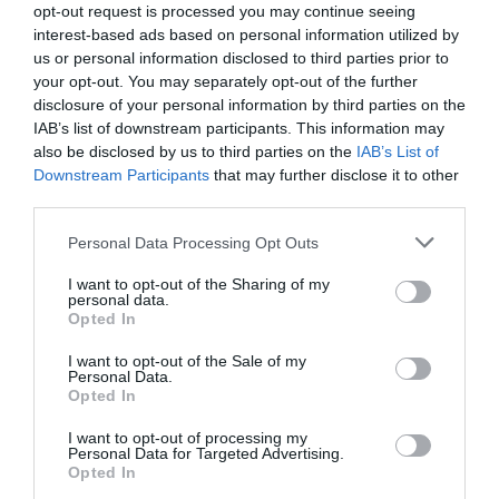
opt-out request is processed you may continue seeing
chiringuitos. Omnipresentes. Dominando el
interest-based ads based on personal information utilized by
territorio y el paisaje. Justo en el momento en
us or personal information disclosed to third parties prior to
your opt-out. You may separately opt-out of the further
el que estamos avanzando hacia la preservación
disclosure of your personal information by third parties on the
del espacio natural, hacia la desestacionalización
IAB’s list of downstream participants. This information may
de los negocios turísticos para convertirlos en
also be disclosed by us to third parties on the
IAB’s List of
algo permanente, hacia la mejora de la oferta para
Downstream Participants
that may further disclose it to other
third parties.
liberar la holgura y mejorar la experiencia de ocio
a lo largo de todo el año, resulta que se facilita la
Personal Data Processing Opt Outs
implantación masiva de estos chiringuitos con
I want to opt-out of the Sharing of my
baja calidad de oferta, que generan más presión
personal data.
Opted In
sobre las playas y reprochan el paisaje.
I want to opt-out of the Sale of my
Personal Data.
Los permisos que se conceden incluyen muy
Opted In
pocos requisitos de calidad y los controles son
I want to opt-out of processing my
bastante reducidos. Esto hace que se
Personal Data for Targeted Advertising.
Opted In
constituyan negocios muy poco