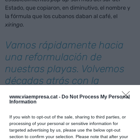
Estado, que copiaron, en diminutivo, el nombre y
la fórmula que los cubanos daban al café, el
xiringo.
Vamos rápidamente hacia
una reformulación de
nuestras playas. Volvemos
décadas atrás con la
superpoblación de
www.viaempresa.cat -
Do Not Process My Personal
chiringuitos
Information
If you wish to opt-out of the sale, sharing to third parties, or
Pues bien, este verano vamos rápidamente hacia
processing of your personal or sensitive information for
una reformulación de nuestras playas. Volvemos
targeted advertising by us, please use the below opt-out
section to confirm your selection. Please note that after your
décadas atrás con la superpoblación de