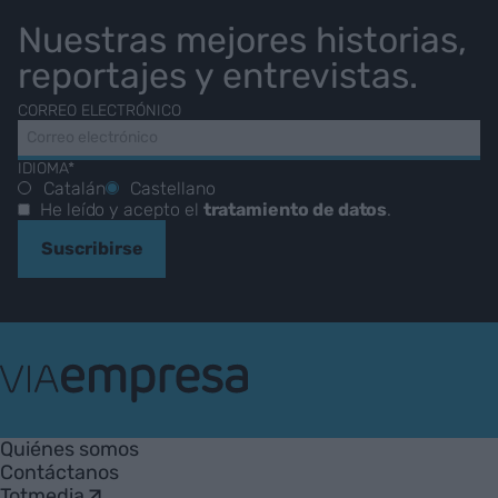
Nuestras mejores historias,
reportajes y entrevistas.
CORREO ELECTRÓNICO
IDIOMA*
Catalán
Castellano
He leído y acepto el
tratamiento de datos
.
Suscribirse
VIA
Empresa
Quiénes somos
Contáctanos
Totmedia