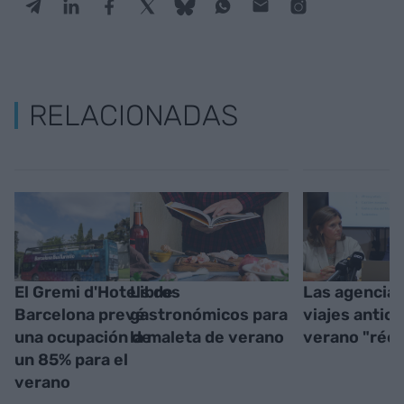
RELACIONADAS
El Gremi d'Hotels de
Libros
Las agencias
Barcelona prevé
gastronómicos para
viajes antici
una ocupación de
la maleta de verano
verano "réc
un 85% para el
verano