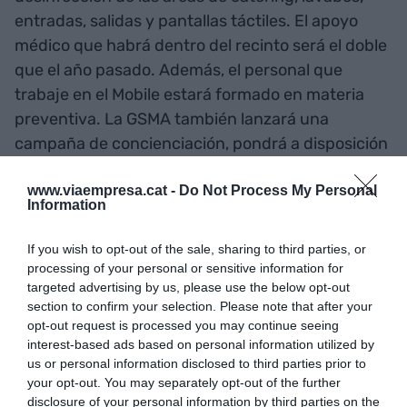
entradas, salidas y pantallas táctiles. El apoyo
médico que habrá dentro del recinto será el doble
que el año pasado. Además, el personal que
trabaje en el Mobile estará formado en materia
preventiva. La GSMA también lanzará una
campaña de concienciación, pondrá a disposición
de los asistentes desinfectante, y dará guías de
www.viaempresa.cat -
Do Not Process My Personal
actuación a los hoteles, restaurantes y transporte
Information
privado.
If you wish to opt-out of the sale, sharing to third parties, or
processing of your personal or sensitive information for
La semana pasada ya trascendió la política de no
targeted advertising by us, please use the below opt-out
dar la mano que quieren promover, además de un
section to confirm your selection. Please note that after your
teléfono de servicio médico 24 horas entre los
opt-out request is processed you may continue seeing
días 12 y 29 de febrero. La GSMA asegura que
interest-based ads based on personal information utilized by
us or personal information disclosed to third parties prior to
continúan monitorizando la situación respecto al
your opt-out. You may separately opt-out of the further
coronavirus y que los planes de actuación se irán
disclosure of your personal information by third parties on the