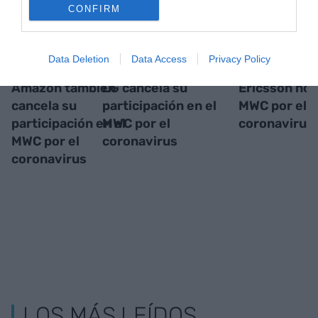
CONFIRM
Data Deletion
Data Access
Privacy Policy
Amazon también
LG cancela su
Ericsson no i
cancela su
participación en el
MWC por el
participación en el
MWC por el
coronavirus
MWC por el
coronavirus
coronavirus
LOS MÁS LEÍDOS