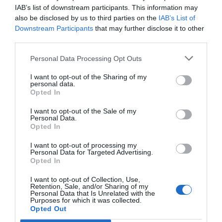
adaptando.
IAB’s list of downstream participants. This information may
also be disclosed by us to third parties on the
IAB’s List of
Downstream Participants
that may further disclose it to other
third parties.
Añadir
VIA Empresa
como fuente preferida
de Google de forma gratuita
Personal Data Processing Opt Outs
Mantente informado con las últimas noticias de
actualidad
ACTIVAR AHORA
I want to opt-out of the Sharing of my
personal data.
Opted In
I want to opt-out of the Sale of my
Personal Data.
Opted In
I want to opt-out of processing my
Personal Data for Targeted Advertising.
Opted In
I want to opt-out of Collection, Use,
RELACIONADAS
Retention, Sale, and/or Sharing of my
Personal Data that Is Unrelated with the
Purposes for which it was collected.
Opted Out