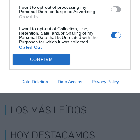
I want to opt-out of processing my
Personal Data for Targeted Advertising.
Opted In
Pito, pito, colorito...
El Círculo de
Un nuevo
I want to opt-out of Collection, Use,
Economía
trabajador e
Retention, Sale, and/or Sharing of my
Personal Data that Is Unrelated with the
equipo: tú
Purposes for which it was collected.
Opted Out
CONFIRM
Data Deletion
Data Access
Privacy Policy
LOS MÁS LEÍDOS
HOY DESTACAMOS