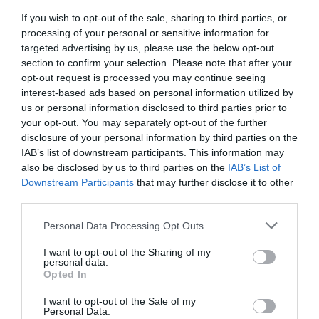
acusado de todo: estafa piramidal, pura
If you wish to opt-out of the sale, sharing to third parties, or
especulación, nada que las ampare, inventos
processing of your personal or sensitive information for
inútiles, etc... la realidad es que a pesar del
targeted advertising by us, please use the below opt-out
section to confirm your selection. Please note that after your
batacazo de precio actual, la mayoría todavía
opt-out request is processed you may continue seeing
están vivas y muchas esperando su momento.
interest-based ads based on personal information utilized by
us or personal information disclosed to third parties prior to
your opt-out. You may separately opt-out of the further
¿Han venido para quedarse? No todas, pero sí
disclosure of your personal information by third parties on the
algunas de ellas, y otras todavía tienen que
IAB’s list of downstream participants. This information may
aparecer.
also be disclosed by us to third parties on the
IAB’s List of
Downstream Participants
that may further disclose it to other
third parties.
La estrategia del oro
Personal Data Processing Opt Outs
Los países no se pueden quedar atrás y mucho
I want to opt-out of the Sharing of my
personal data.
menos perder el monopolio de emisión de
Opted In
monedas nacionales como sistema de
I want to opt-out of the Sale of my
intercambio. Por lo tanto, una vez fracasada la
Personal Data.