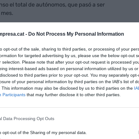
enso el total de autónomos, que pasó a ser
 mes.
alicia son los territorios del Estado donde la
presa.cat -
Do Not Process My Personal Information
 impacto, mientras que, más allá de Catalunya, las
s posiciones del ranking con mayor aumento. El
to opt-out of the sale, sharing to third parties, or processing of your per
formation for targeted advertising by us, please use the below opt-out s
alunya se ha notado en todos los sectores de
r selection. Please note that after your opt-out request is processed y
 (-59). En el sector servicios, constaban en las
eing interest-based ads based on personal information utilized by us or
representa un incremento de 1.468 desempleados.
disclosed to third parties prior to your opt-out. You may separately opt-
 36.693 personas registradas (+159) y en la
losure of your personal information by third parties on the IAB’s list of
. This information may also be disclosed by us to third parties on the
IA
Participants
that may further disclose it to other third parties.
 rompió la dinámica bajista con un ligero aumento
os. El incremento es más sustancial en
l Data Processing Opt Outs
4,2%). En cuanto al colectivo de trabajadores
o opt-out of the Sharing of my personal data.
 séptimo mes de 2023 con 63.561 parados menos