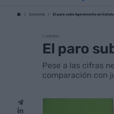
El paro sube ligeramente en Catal
Economía
LABORAL
El paro su
Pese a las cifras 
comparación con ju