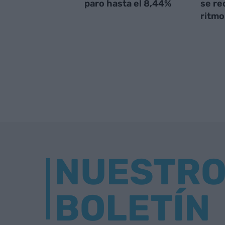
paro hasta el 8,44%
se re
ritmo
NUESTR
BOLETÍN