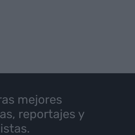
ras mejores
ias, reportajes y
istas.