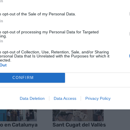
In
o opt-out of the Sale of my Personal Data.
In
nte preferida de Google de
ACTIVAR AHORA
to opt-out of processing my Personal Data for Targeted
oticias de actualidad
ing.
In
o opt-out of Collection, Use, Retention, Sale, and/or Sharing
ersonal Data that Is Unrelated with the Purposes for which it
lected.
AS
Out
CONFIRM
Data Deletion
Data Access
Privacy Policy
ro en Catalunya
Sant Cugat del Vallès