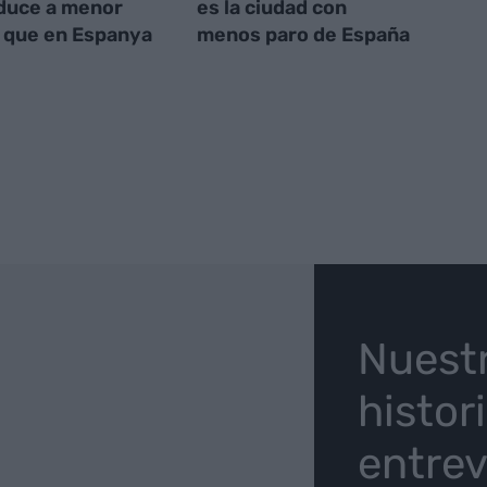
duce a menor
es la ciudad con
 que en Espanya
menos paro de España
O
Nuest
histor
entrev