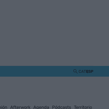
CAT
ESP
nión
Afterwork
Agenda
Pódcasts
Territorio