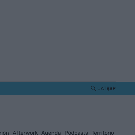
CAT
ESP
nión
Afterwork
Agenda
Pódcasts
Territorio