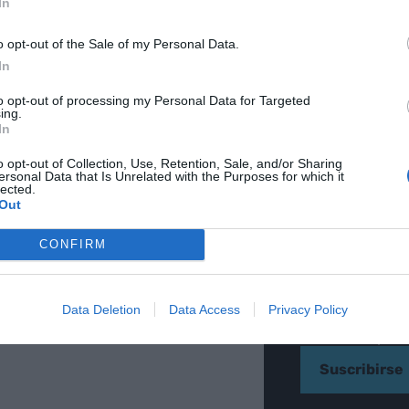
In
o opt-out of the Sale of my Personal Data.
In
to opt-out of processing my Personal Data for Targeted
O
ing.
Nuest
In
histor
o opt-out of Collection, Use, Retention, Sale, and/or Sharing
ersonal Data that Is Unrelated with the Purposes for which it
lected.
Out
entrev
CONFIRM
CORREO ELECTRÓ
IDIOMA*
Data Deletion
Data Access
Privacy Policy
Catalán
Ca
He leído y ac
Suscribirse