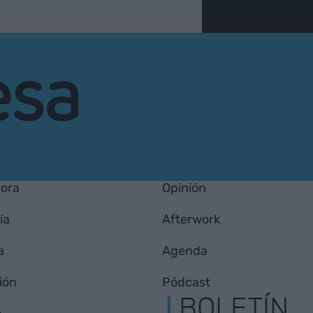
hora
Opinión
ía
Afterwork
a
Agenda
ión
Pódcast
A
BOLETÍN