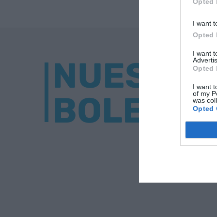
Opted 
I want t
Opted 
I want 
NUESTR
Advertis
Opted 
I want t
of my P
BOLETÍN
was col
Opted 