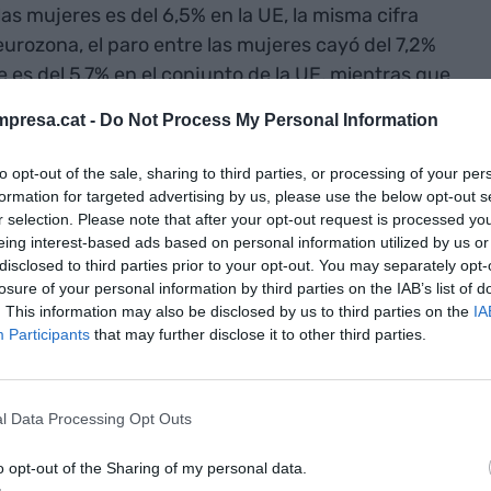
las mujeres es del 6,5% en la UE, la misma cifra
 eurozona, el paro entre las mujeres cayó del 7,2%
ce es del 5,7% en el conjunto de la UE, mientras que
del 6,3% al 6,2%.
presa.cat -
Do Not Process My Personal Information
ro entre los 27 son la República Checa (2,5%),
to opt-out of the sale, sharing to third parties, or processing of your per
or el contrario, Italia registra la segunda cifra más
formation for targeted advertising by us, please use the below opt-out s
r selection. Please note that after your opt-out request is processed y
s datos griegos.
eing interest-based ads based on personal information utilized by us or
disclosed to third parties prior to your opt-out. You may separately opt-
losure of your personal information by third parties on the IAB’s list of
nte preferida de Google de
. This information may also be disclosed by us to third parties on the
IA
ACTIVAR AHORA
Participants
that may further disclose it to other third parties.
oticias de actualidad
l Data Processing Opt Outs
o opt-out of the Sharing of my personal data.