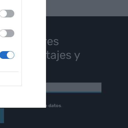
ras mejores
ias, reportajes y
istas.
NICO
stellano
epto el
tratamiento de datos
.