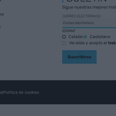
Sigue nuestras mejores histo
be
CORREO ELECTRÓNICO
r
IDIOMA*
Catalán
Castellano
He leído y acepto el
tra
Suscribirse
al
Política de cookies