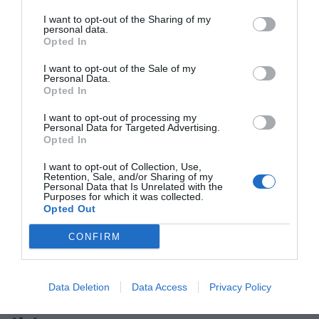
violente la negociación colectiva", confirma, junto
I want to opt-out of the Sharing of my
personal data.
con el hecho de que "puede afectar de forma
Opted In
diversa a muchos sectores de actividad y a las
I want to opt-out of the Sale of my
diferentes tipologías de empresa".
Personal Data.
Opted In
Su visión es clara: el Vallès Oriental debe ser
I want to opt-out of processing my
Personal Data for Targeted Advertising.
sinónimo de calidad de vida, actividad económica
Opted In
sostenible y liderazgo en diseño industrial. "Soy
I want to opt-out of Collection, Use,
un enamorado de Barcelona y considero que
Retention, Sale, and/or Sharing of my
Personal Data that Is Unrelated with the
tenemos una suerte brutal de tener la capital
Purposes for which it was collected.
Opted Out
como la tenemos; ahora bien, hay que mirar el
territorio porque es donde se genera riqueza,
CONFIRM
industria y progreso", continúa.
Data Deletion
Data Access
Privacy Policy
Una visión inspiradora del