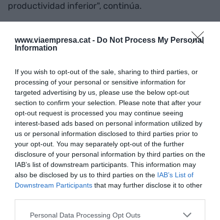
productividad inferior", continúa.
Garcia (UEI): "El Vallès
www.viaempresa.cat -
Do Not Process My Personal
Information
Oriental debe ser sinónimo
de calidad de vida, actividad
If you wish to opt-out of the sale, sharing to third parties, or
processing of your personal or sensitive information for
económica sostenible y
targeted advertising by us, please use the below opt-out
section to confirm your selection. Please note that after your
liderazgo"
opt-out request is processed you may continue seeing
interest-based ads based on personal information utilized by
us or personal information disclosed to third parties prior to
El empresario se muestra contrario a la
reducción
your opt-out. You may separately opt-out of the further
de la jornada a 37,5 horas
. "El tema no es
disclosure of your personal information by third parties on the
IAB’s list of downstream participants. This information may
trabajar dos horas y media más, sino tener un
also be disclosed by us to third parties on the
IAB’s List of
salario digno, un buen acceso a la vivienda y a una
Downstream Participants
that may further disclose it to other
sanidad y educación más dignas", relata a
VIA
third parties.
Empresa
. "Además, desde las patronales y desde
Personal Data Processing Opt Outs
el mundo empresarial no podemos permitir que se