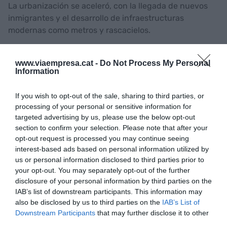
La urbanización se aceleró, con la llegada de nuevos
inmigrantes y el desarrollo de infraestructuras
modernas como metros y rascacielos.
www.viaempresa.cat -
Do Not Process My Personal
El concepto de salario de influencia, implantado por
Information
Ford, permitió a los trabajadores convertirse en
consumidores de los productos que ellos mismos
If you wish to opt-out of the sale, sharing to third parties, or
fabricaban
processing of your personal or sensitive information for
targeted advertising by us, please use the below opt-out
El auge de las ciudades como Nueva York y París refleja
section to confirm your selection. Please note that after your
este cambio. Nueva York se destaca por su expansión
opt-out request is processed you may continue seeing
urbanística, con rascacielos, oficinas y un sistema de
interest-based ads based on personal information utilized by
transporte moderno. París vivió una década de
us or personal information disclosed to third parties prior to
efervescencia cultural y artística, con movimientos
your opt-out. You may separately opt-out of the further
disclosure of your personal information by third parties on the
como el surrealismo y el dadaísmo, y figuras
IAB’s list of downstream participants. This information may
destacadas como
Coco Chanel
revolucionando la
also be disclosed by us to third parties on the
IAB’s List of
moda. Los centros comerciales y las tiendas de lujo se
Downstream Participants
that may further disclose it to other
convierten en símbolos de este nuevo estilo de vida
third parties.