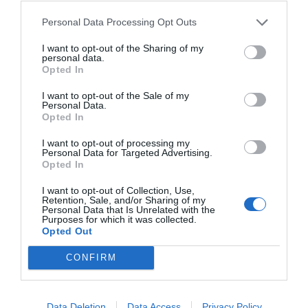
basado en el consumo. En Estados Unidos, los grandes
almacenes comienzan a ofrecer una amplia variedad
Personal Data Processing Opt Outs
de productos bajo un mismo techo. Este modelo de
I want to opt-out of the Sharing of my
negocio también se extendió a Europa y otras partes
personal data.
Opted In
del mundo. Los escaparates y la publicidad fueron
elementos clave para atraer a los consumidores,
I want to opt-out of the Sale of my
quienes comenzaron a asociar el acto de comprar con
Personal Data.
Opted In
éxito y libertad.
I want to opt-out of processing my
Personal Data for Targeted Advertising.
Signo de riqueza e integración social
Opted In
I want to opt-out of Collection, Use,
Retention, Sale, and/or Sharing of my
Personal Data that Is Unrelated with the
Purposes for which it was collected.
Opted Out
CONFIRM
Data Deletion
Data Access
Privacy Policy