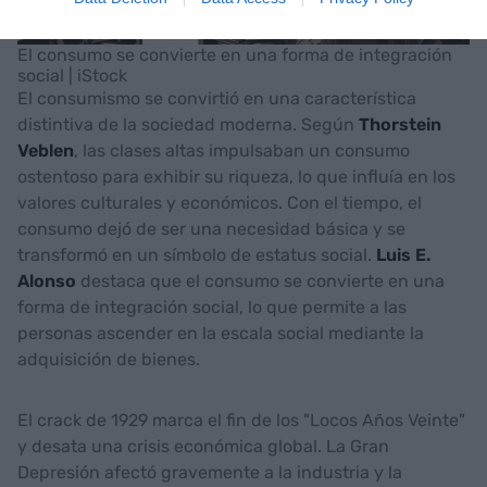
El consumo se convierte en una forma de integración
social | iStock
El consumismo se convirtió en una característica
distintiva de la sociedad moderna. Según
Thorstein
Veblen
, las clases altas impulsaban un consumo
ostentoso para exhibir su riqueza, lo que influía en los
valores culturales y económicos. Con el tiempo, el
consumo dejó de ser una necesidad básica y se
transformó en un símbolo de estatus social.
Luis E.
Alonso
destaca que el consumo se convierte en una
forma de integración social, lo que permite a las
personas ascender en la escala social mediante la
adquisición de bienes.
El crack de 1929 marca el fin de los "Locos Años Veinte"
y desata una crisis económica global. La Gran
Depresión afectó gravemente a la industria y la