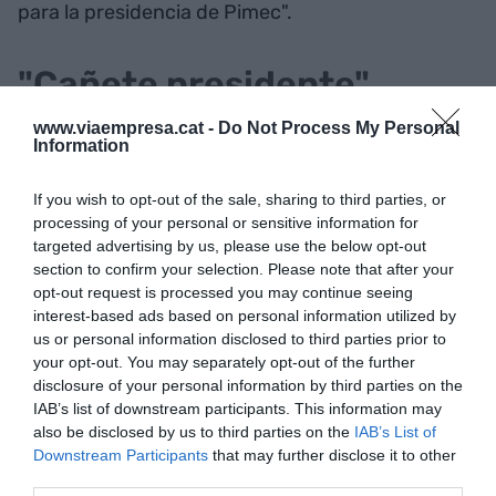
para la presidencia de Pimec".
"Cañete presidente"
www.viaempresa.cat -
Do Not Process My Personal
Sí, UN CANDIDATO, pero no cualquiera y es que el
Information
secretario general es hoy por hoy el único
heredero oficial al trono de González, con quién ha
If you wish to opt-out of the sale, sharing to third parties, or
processing of your personal or sensitive information for
trabajado codo con codo durante al menos 12
targeted advertising by us, please use the below opt-out
años. Tanto es así que "Cañete presidente" es una
section to confirm your selection. Please note that after your
propuesta del mismo González aprobada y
opt-out request is processed you may continue seeing
ratificada por unanimidad dentro del comité
interest-based ads based on personal information utilized by
us or personal information disclosed to third parties prior to
ejecutivo y que como tarde se hará efectiva de
your opt-out. You may separately opt-out of the further
aquí a dos años con la finalización del actual
disclosure of your personal information by third parties on the
mandato.
IAB’s list of downstream participants. This information may
also be disclosed by us to third parties on the
IAB’s List of
Downstream Participants
that may further disclose it to other
"Es un momento histórico y todo el mundo lo
third parties.