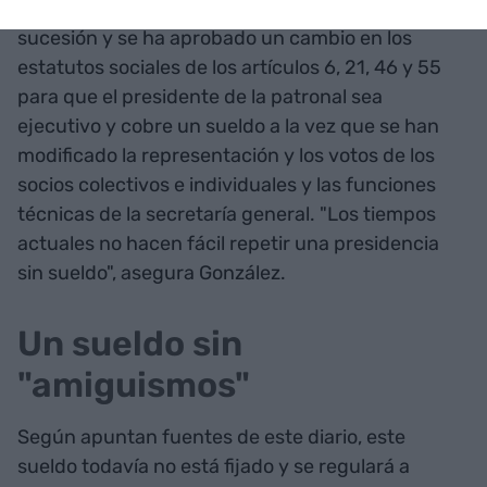
En Pimec ya se está preparando el terreno de
sucesión y se ha aprobado un cambio en los
estatutos sociales de los artículos 6, 21, 46 y 55
para que el presidente de la patronal sea
ejecutivo y cobre un sueldo a la vez que se han
modificado la representación y los votos de los
socios colectivos e individuales y las funciones
técnicas de la secretaría general. "Los tiempos
actuales no hacen fácil repetir una presidencia
sin sueldo", asegura González.
Un sueldo sin
"amiguismos"
Según apuntan fuentes de este diario, este
sueldo todavía no está fijado y se regulará a