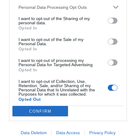
aplaude. González habló individualmente 15 días
Personal Data Processing Opt Outs
antes con todos los miembros del comité y se ha
decidido por unanimidad. Pero alguien se había
I want to opt-out of the Sharing of my
personal data.
hecho ilusiones...", explican fuentes de
VIA
Opted In
Empresa
muy
próximas a Pimec. Ilusiones (o no)
I want to opt-out of the Sale of my
por un giro de guion de última hora. "Todo es
Personal Data.
Opted In
factible", apuntan otras fuentes. Ahora bien, el
candidato oficialista es Cañete y cualquier otro
I want to opt-out of processing my
Personal Data for Targeted Advertising.
nombre parece hoy en día patronal ficción.
Opted In
I want to opt-out of Collection, Use,
González: "Los tiempos
Retention, Sale, and/or Sharing of my
Personal Data that Is Unrelated with the
Purposes for which it was collected.
actuales no hacen fácil
Opted Out
repetir una presidencia sin
CONFIRM
sueldo"
Data Deletion
Data Access
Privacy Policy