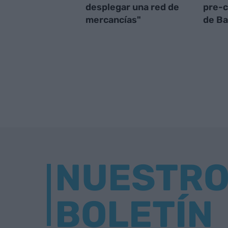
desplegar una red de
pre-c
mercancías"
de Ba
NUESTR
BOLETÍN