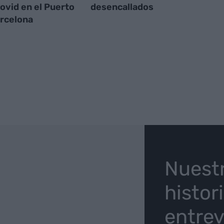
ovid en el Puerto
desencallados
rcelona
O
Nuest
histor
entrev