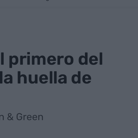
l primero del
a huella de
an & Green