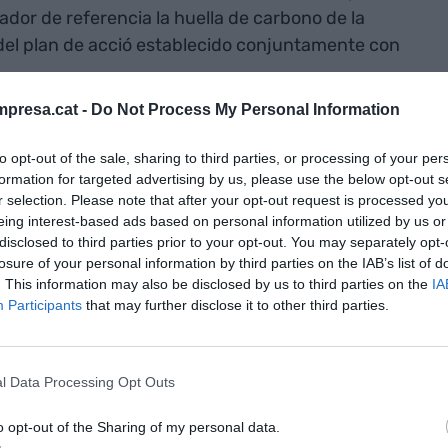
ador de referencia la huella de carbono de la
 del plan de acció establecido conjuntamente con
presa.cat -
Do Not Process My Personal Information
z més, que estamos plenamente comprometidos
a UE y la OMI derivados de los Acuerdos de París
to opt-out of the sale, sharing to third parties, or processing of your per
formation for targeted advertising by us, please use the below opt-out s
n el horizonte 2030 y 2050 que se enmarcan en los
r selection. Please note that after your opt-out request is processed y
e (ODS) de las Naciones Unidas", ha explicado
eing interest-based ads based on personal information utilized by us or
uerto de Barcelona.
disclosed to third parties prior to your opt-out. You may separately opt-
losure of your personal information by third parties on the IAB’s list of
. This information may also be disclosed by us to third parties on the
IA
n uno de los principales proyectos que llevará a
Participants
that may further disclose it to other third parties.
ste ámbito como es el llamado Power to Ship, que
 de los barcos a muelle eliminando las emisiones de
estancia en el puerto o la apuesta por la movilidad
l Data Processing Opt Outs
natural licuado (GNL) como combustible alternativo
o opt-out of the Sharing of my personal data.
nes y maquinaría de terminal para reducir de forma