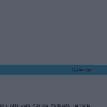
CAT
ESP
nión
Afterwork
Agenda
Pódcasts
Territorio