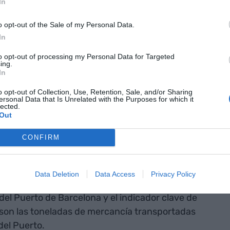
In
r contra el cambio climàtic.
o opt-out of the Sale of my Personal Data.
plenamente
In
los objetivos
to opt-out of processing my Personal Data for Targeted
ing.
In
erivados de los
o opt-out of Collection, Use, Retention, Sale, and/or Sharing
para la
ersonal Data that Is Unrelated with the Purposes for which it
lected.
ones en el
Out
050"
CONFIRM
an & Green al que se ha adherido la
Data Deletion
Data Access
Privacy Policy
l 2016 como el año escogido para empezar a medir
del Puerto de Barcelona y el indicador clave de
son las toneladas de mercancía transportadas
del Puerto.