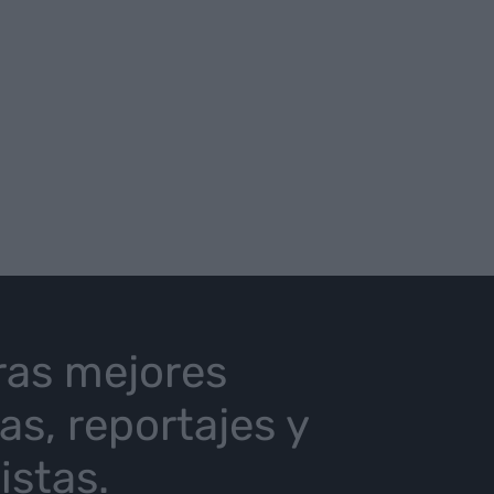
ras mejores
ias, reportajes y
istas.