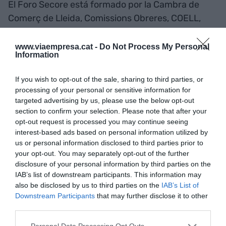
El Foro Secore está formado por la Cambra de
Comerç de Lleida, Comissions Obreres, COELL,
FECOM, Hostaleria de Lleida, PIMEC, UGT-Terres
de Lleida, ASAJA, Asotrans Lleida, Associació
www.viaempresa.cat -
Do Not Process My Personal
Information
Empresa Familiar, Col·legi d'Aparelladors, Col·legi
d'Arquitectes Tècnics, Col·legi d’Enginyers, Col·legi
If you wish to opt-out of the sale, sharing to third parties, or
de Graduats Socials, FEMEL, Federació de
processing of your personal or sensitive information for
Cooperatives Agràries de Catalunya, JARC,
targeted advertising by us, please use the below opt-out
section to confirm your selection. Please note that after your
Consell Social de la UdL y Unió de Pagesos.
opt-out request is processed you may continue seeing
interest-based ads based on personal information utilized by
us or personal information disclosed to third parties prior to
Añadir
VIA Empresa
como fuente preferida
your opt-out. You may separately opt-out of the further
de Google de forma gratuita
disclosure of your personal information by third parties on the
Mantente informado con las últimas noticias de
IAB’s list of downstream participants. This information may
actualidad
also be disclosed by us to third parties on the
IAB’s List of
ACTIVAR AHORA
Downstream Participants
that may further disclose it to other
third parties.