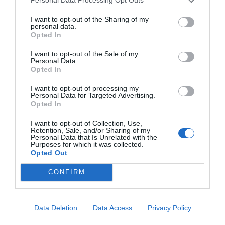
Personal Data Processing Opt Outs
I want to opt-out of the Sharing of my
personal data.
Opted In
I want to opt-out of the Sale of my
Personal Data.
RELACIONADAS
Opted In
I want to opt-out of processing my
Personal Data for Targeted Advertising.
Opted In
I want to opt-out of Collection, Use,
Retention, Sale, and/or Sharing of my
Personal Data that Is Unrelated with the
Purposes for which it was collected.
Opted Out
La nueva 'vieja'
Satisfacción del
Jaume Saltó
CONFIRM
Cambra de Comerç
sector turístico de
reelegido
de Lleida
Lleida frente a un
presidente d
verano con un gran
Cámara de
Data Deletion
Data Access
Privacy Policy
volumen de empleo
Comercio de 