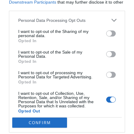
ACTIVAR AHORA
Downstream Participants
that may further disclose it to other
third parties.
Personal Data Processing Opt Outs
I want to opt-out of the Sharing of my
personal data.
Opted In
I want to opt-out of the Sale of my
Personal Data.
Opted In
RELACIONADAS
I want to opt-out of processing my
Personal Data for Targeted Advertising.
Opted In
I want to opt-out of Collection, Use,
Retention, Sale, and/or Sharing of my
Personal Data that Is Unrelated with the
Purposes for which it was collected.
Opted Out
CONFIRM
Cifras
La radiografía
CCOO está
"desbocadas" de
definitiva del
dispuesta a