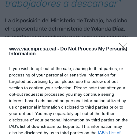
trabajadores a descansar"
La disposición del Ministerio de Trabajo, ha dicho
el representante del ministerio de Yolanda
Díaz
,
es continuar negociando para cerrar un acuerdo
cuanto antes mejor. "No hay ninguna objeción
www.viaempresa.cat -
Do Not Process My Personal
severa que impida que podamos reducir la
Information
jornada y que las cuatro partes se sumen al
If you wish to opt-out of the sale, sharing to third parties, or
acuerdo", ha apuntado Pérez Rey. La próxima
processing of your personal or sensitive information for
reunión entre gobierno, sindicatos y patronales
targeted advertising by us, please use the below opt-out
será el 29 de julio porque la próxima semana la
section to confirm your selection. Please note that after your
cúpula de Trabajo estará en el G20.
opt-out request is processed you may continue seeing
interest-based ads based on personal information utilized by
us or personal information disclosed to third parties prior to
your opt-out. You may separately opt-out of the further
Añadir
VIA Empresa
como fuente preferida
disclosure of your personal information by third parties on the
de Google de forma gratuita
IAB’s list of downstream participants. This information may
Mantente informado con las últimas noticias de
actualidad
also be disclosed by us to third parties on the
IAB’s List of