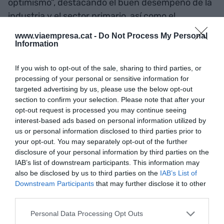
optimismo”, destacando el buen desempeño de la
industria y el sector primario, así como el
crecimiento del consumo familiar y la caída del
www.viaempresa.cat -
Do Not Process My Personal
desempleo. Por otro lado, y en el contexto que
Information
viven Catalunya y España, ha pedido “estabilidad
If you wish to opt-out of the sale, sharing to third parties, or
política y económica para fomentar las
processing of your personal or sensitive information for
inversiones”, y medidas más eficaces que ayuden
targeted advertising by us, please use the below opt-out
a las empresas, como la deducción del impuesto
section to confirm your selection. Please note that after your
de sociedades.
opt-out request is processed you may continue seeing
interest-based ads based on personal information utilized by
us or personal information disclosed to third parties prior to
La Encuesta de Situación Económica ha
your opt-out. You may separately opt-out of the further
disclosure of your personal information by third parties on the
recopilado las principales cuestiones de la
IAB’s list of downstream participants. This information may
economía catalana que más preocupan a los
also be disclosed by us to third parties on the
IAB’s List of
economistas. En esta edición, el déficit fiscal de
Downstream Participants
that may further disclose it to other
Catalunya con el Estado es el tema que más
third parties.
inquieta a los encuestados, con un 51,8%. Las
Personal Data Processing Opt Outs
infraestructuras y las comunicaciones han