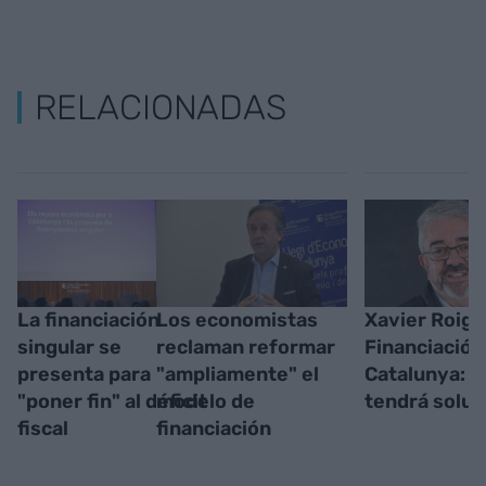
RELACIONADAS
La financiación
Los economistas
Xavier Roig 
singular se
reclaman reformar
Financiación
presenta para
"ampliamente" el
Catalunya: 
"poner fin" al déficit
modelo de
tendrá soluc
fiscal
financiación