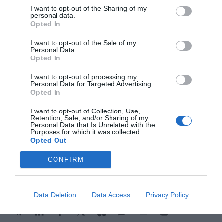
I want to opt-out of the Sharing of my
escalado al segundo lugar con un 40,3%. En
personal data.
tercer lugar, está la situación política con un 39%,
Opted In
seguida de la falta de reformas estructurales y la
I want to opt-out of the Sale of my
baja productividad, con un 34,9% y un 27,6%
Personal Data.
Opted In
respectivamente. La sequía, que lideraba el
ranking en la encuesta pasada, ocupa en
I want to opt-out of processing my
Personal Data for Targeted Advertising.
primavera el séptimo lugar con el 15,7%.
Opted In
I want to opt-out of Collection, Use,
Retention, Sale, and/or Sharing of my
Personal Data that Is Unrelated with the
Añadir
VIA Empresa
como fuente preferida
Purposes for which it was collected.
de Google de forma gratuita
Opted Out
Mantente informado con las últimas noticias de
actualidad
CONFIRM
ACTIVAR AHORA
Data Deletion
Data Access
Privacy Policy