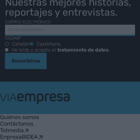
Nuestras mejores historias,
reportajes y entrevistas.
CORREO ELECTRÓNICO
IDIOMA*
Catalán
Castellano
He leído y acepto el
tratamiento de datos
.
Suscribirse
VIA
Empresa
Quiénes somos
Contáctanos
Totmedia
EnpresaBIDEA