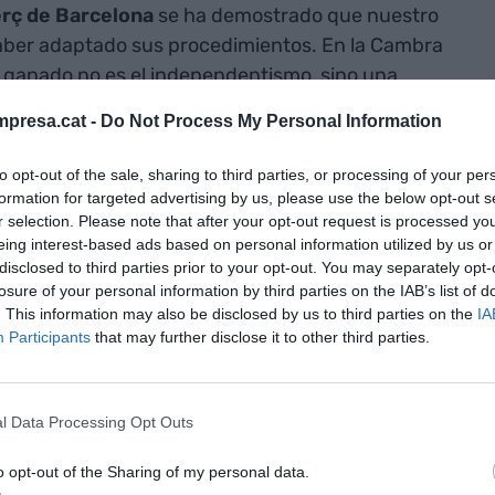
rç de Barcelona
se ha demostrado que nuestro
aber adaptado sus procedimientos. En la Cambra
 ganado no es el independentismo, sino una
tra cada vez más obsoleta.
presa.cat -
Do Not Process My Personal Information
Comerç de
to opt-out of the sale, sharing to third parties, or processing of your per
formation for targeted advertising by us, please use the below opt-out s
a ganado no es
r selection. Please note that after your opt-out request is processed y
eing interest-based ads based on personal information utilized by us or
, sino una
disclosed to third parties prior to your opt-out. You may separately opt-
losure of your personal information by third parties on the IAB’s list of
cer frente a
. This information may also be disclosed by us to third parties on the
IA
obsoleta"
Participants
that may further disclose it to other third parties.
 de casi 450.000 personas físicas y jurídicas,
l Data Processing Opt Outs
d económica y ubicación geográfica. Los
o opt-out of the Sharing of my personal data.
ç de Barcelona no tenían porqué lanzar mensajes