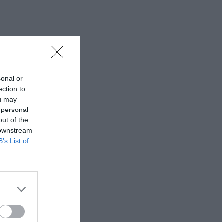
sonal or
ection to
ou may
 personal
out of the
 downstream
B’s List of