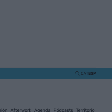
CAT
ESP
nión
Afterwork
Agenda
Pódcasts
Territorio