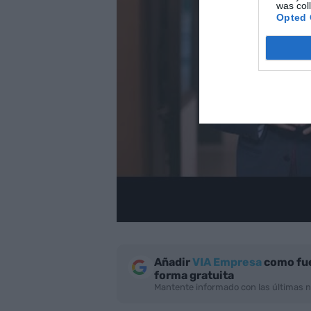
was col
Opted 
Añadir
VIA Empresa
como fue
forma gratuita
Mantente informado con las últimas n