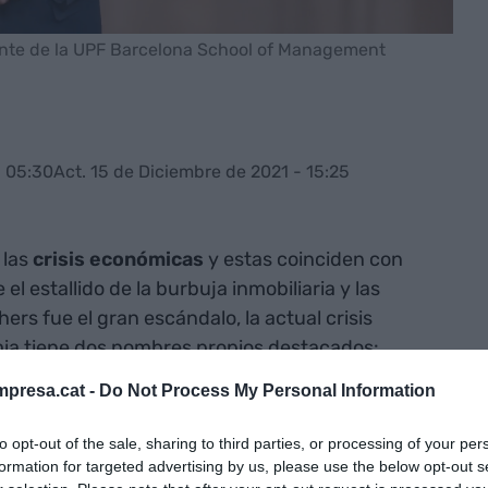
dente de la UPF Barcelona School of Management
- 05:30
Act. 15 de Diciembre de 2021 - 15:25
 las
crisis económicas
y estas coinciden con
e el estallido de la burbuja inmobiliaria y las
rs fue el gran escándalo, la actual crisis
ia tiene dos nombres propios destacados:
plica el rector de la Universitat Pompeu Fabra y
presa.cat -
Do Not Process My Personal Information
School of Management
,
Oriol Amat
, en el primer
e finanzas y economía
en colaboración con el
to opt-out of the sale, sharing to third parties, or processing of your per
formation for targeted advertising by us, please use the below opt-out s