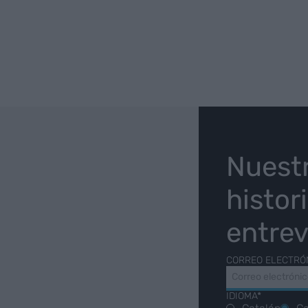
O
Nuest
histor
entrev
CORREO ELECTRÓ
IDIOMA*