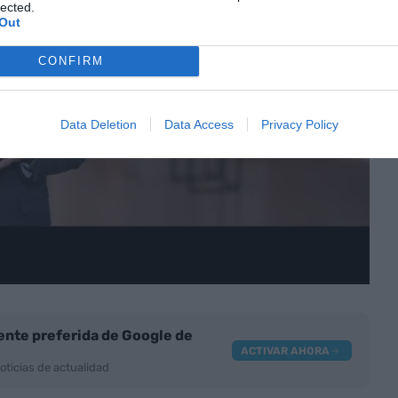
lected.
Out
CONFIRM
Data Deletion
Data Access
Privacy Policy
nte preferida de Google de
ACTIVAR AHORA
oticias de actualidad