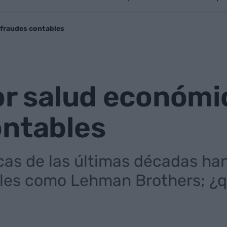
 fraudes contables
or salud económi
ontables
icas de las últimas décadas h
les como Lehman Brothers; ¿q