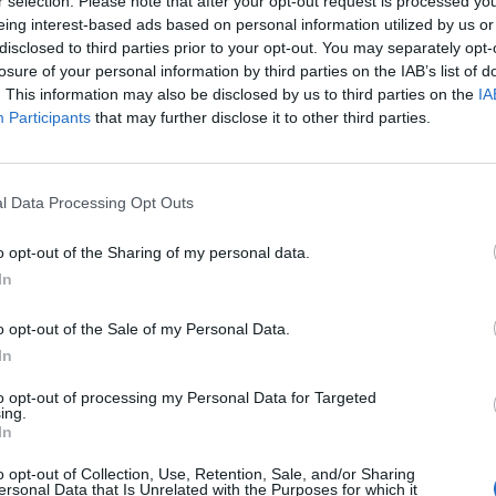
r selection. Please note that after your opt-out request is processed y
eing interest-based ads based on personal information utilized by us or
resultados empresariales son mejores y las
disclosed to third parties prior to your opt-out. You may separately opt-
 criterios contables más prudentes", indica Amat.
losure of your personal information by third parties on the IAB’s list of
. This information may also be disclosed by us to third parties on the
IA
omía se deteriora, hay compañías que pretenden
Participants
that may further disclose it to other third parties.
s con criterios contables menos prudentes. Es
alarga que llegan los fraudes contables de manos de
cos más bajos". La crisis no se ha acabado, así que
l Data Processing Opt Outs
es contables.
o opt-out of the Sharing of my personal data.
In
o opt-out of the Sale of my Personal Data.
In
to opt-out of processing my Personal Data for Targeted
ing.
In
o opt-out of Collection, Use, Retention, Sale, and/or Sharing
ersonal Data that Is Unrelated with the Purposes for which it