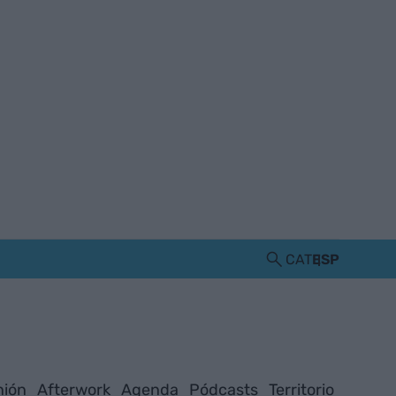
CAT
ESP
nión
Afterwork
Agenda
Pódcasts
Territorio