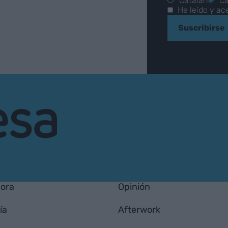
Catalán
Ca
He leído y ac
Suscribirse
hora
Opinión
ía
Afterwork