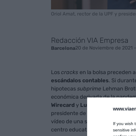
Oriol Amat, rector de la UPF y presi
Redacción VIA Empresa
20 de Noviembre de 2021 
Barcelona
Los
cracks
en la bolsa preceden a
escándalos contables
. Si durant
hipotecas
subprime
Lehman Brothe
económica derivada de la pandem
Wirecard
y
Luckin
Coffee
. Lo ex
www.viaem
presidente de la
UPF Barcelona 
vídeo de una serie de piezas sobr
If you wish 
centro educativo.
sensitive in