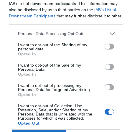
por herencia de Duran Farell,
IAB’s list of downstream participants. This information may
also be disclosed by us to third parties on the
IAB’s List of
es mucho más elevada
Downstream Participants
that may further disclose it to other
third parties.
La principal novedad, no por reclamada menos
Personal Data Processing Opt Outs
relevante, es la anunciada reducción del IVA del
I want to opt-out of the Sharing of my
gas para usos finales. Todo el pasado invierno, con
personal data.
Opted In
los precios disparados, el gobierno español se hizo
el despistado mientras esperaba la llegad de la
I want to opt-out of the Sale of my
Personal Data.
primavera. Está claro, en Madrid y en el resto del
Opted In
Estado la penetración del gas en los hogares
I want to opt-out of processing my
como sistema de calefacción es limitada. En
Personal Data for Targeted Advertising.
Opted In
Catalunya, por la herencia de
Pere Duran Farell
,
es mucho más elevada y el impacto ha sido
I want to opt-out of Collection, Use,
Retention, Sale, and/or Sharing of my
mucho mayor. Ahora, como tendría que haber
Personal Data that Is Unrelated with the
Purposes for which it was collected.
pasado desde un buen principio, se ha
Opted Out
equiparado fiscalmente el gas a la electricidad