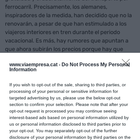
ferrocarril. Precisamente, los alemanes,
inspiradores de la medida, han decidido que no la
renovarán, a pesar de que han estimulado a los
viajeros interiores en tren durante el periodo
vacacional. Es más, hay rumores que apuntan a
que ahora subirán los precios porque hay que
cubrir el aumento de los costes de la electricidad.
www.viaempresa.cat -
Do Not Process My Personal
Ya veremos si no acabamos igual.
Information
La penetración del gas
If you wish to opt-out of the sale, sharing to third parties, or
processing of your personal or sensitive information for
como sistema de
targeted advertising by us, please use the below opt-out
section to confirm your selection. Please note that after your
calefacción es limitado
opt-out request is processed you may continue seeing
interest-based ads based on personal information utilized by
en los hogares de Madrid,
us or personal information disclosed to third parties prior to
mientras que en Catalunya,
your opt-out. You may separately opt-out of the further
disclosure of your personal information by third parties on the