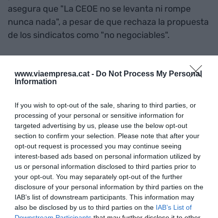
asegura que "La CEOE no se levanta ni rompe
nunca nada", a pesar de que rechaza la propuesta
de los sindicatos como "no negociables".
Garamendi: "La CEOE no se
www.viaempresa.cat -
Do Not Process My Personal
levanta de ninguna mesa,
Information
pero la propuesta no es
If you wish to opt-out of the sale, sharing to third parties, or
processing of your personal or sensitive information for
negociable"
targeted advertising by us, please use the below opt-out
section to confirm your selection. Please note that after your
opt-out request is processed you may continue seeing
A pesar de que los sindicatos no piden un
interest-based ads based on personal information utilized by
aumento de los salarios al mismo ritmo que el que
us or personal information disclosed to third parties prior to
marca el IPC, Garamendi afirma no compartir la
your opt-out. You may separately opt-out of the further
disclosure of your personal information by third parties on the
posición de los trabajadores de "indexar
IAB’s list of downstream participants. This information may
absolutamente toda la inflación a los salarios". La
also be disclosed by us to third parties on the
IAB’s List of
propuesta de la CEOE frenaba en un aumento
Downstream Participants
that may further disclose it to other