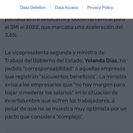
lejos del Índice de Precios de Consumo. La subida
Data Deletion
Data Access
Privacy Policy
de sueldos se ha quedado también lejos de la
pactada entre sindicatos y Gobierno central para
el SMI el 2022, que marcaba una aceleración del
3,6%.
La vicepresidenta segunda y ministra de
Trabajo del Gobierno del Estado,
Yolanda
Díaz
, ha
pedido "corresponsabilidad" a aquellas empresas
que registran "suculentos beneficios". La ministra
avisa a los empresarios que "no hay margen para
bajar o moderar los salarios" en la situación de
incertidumbre que sufren los trabajadores, a
pesar de que no se muestra muy optimista por un
pacto que considera "complejo".