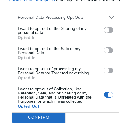
progresivo de los salarios del 8% entre este año y
third parties.
2024, sin revisión salarial. La subida de los precios
Personal Data Processing Opt Outs
para el primer año ofrecida por los empresarios,
I want to opt-out of the Sharing of my
según han comunicado, se mueve en los mismos
personal data.
números que la de los sindicatos, un 3,5% el 2022,
Opted In
a pesar de que se reduce en los siguientes
I want to opt-out of the Sale of my
Personal Data.
ejercicios. Los empresarios sustentan su no a la
Opted In
cláusula de revisión salarial porque "una revisión a
la alza de los salarios muy elevada podría
I want to opt-out of processing my
Personal Data for Targeted Advertising.
desembocar en efectos de segunda oleada"
Opted In
I want to opt-out of Collection, Use,
Retention, Sale, and/or Sharing of my
...Y lejos de los precios
Personal Data that Is Unrelated with the
Purposes for which it was collected.
Opted Out
Los salarios sujetos a convenio han aumentado
durante el primer mes de 2022 un 2,01%, unas
CONFIRM
décimas por encima del inicio de 2021, pero muy