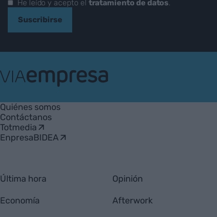
He leído y acepto el
tratamiento de datos
.
Suscribirse
VIA
Empresa
Quiénes somos
Contáctanos
Totmedia
EnpresaBIDEA
Última hora
Opinión
Economía
Afterwork