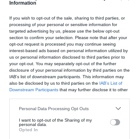
Information
los mismos adelantos tecnológicos están
reclamando nuevas inversiones,
unas
If you wish to opt-out of the sale, sharing to third parties, or
inversiones que también están facilitando el
processing of your personal or sensitive information for
targeted advertising by us, please use the below opt-out
proceso de concentración
. Un proceso donde se
section to confirm your selection. Please note that after your
añaden fondos financieros o empresariales que
opt-out request is processed you may continue seeing
perfilan todavía más un sector muy diferente.
interest-based ads based on personal information utilized by
us or personal information disclosed to third parties prior to
your opt-out. You may separately opt-out of the further
La resistencia al cambio
disclosure of your personal information by third parties on the
IAB’s list of downstream participants. This information may
also be disclosed by us to third parties on the
IAB’s List of
Estos cambios pueden ser considerados, por
Downstream Participants
that may further disclose it to other
algunos, inapropiados o indeseables y pueden
third parties.
generar movimientos defensivos. Se trata de
Personal Data Processing Opt Outs
reacciones legítimas y lógicas. A raíz de la
publicación del artículo sobre la edad de los
I want to opt-out of the Sharing of my
personal data.
agricultores, un ganadero me envió un vídeo
Opted In
diciendo: "tengo ochenta años, zoco labrador y