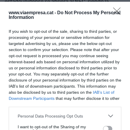
estadounidense se abriera al NFC, siendo la
primera entidad del sector que expuso estas
www.viaempresa.cat -
Do Not Process My Personal
quejas. En julio, la CE hizo una resolución en que
Information
instaba a la compañía a permitir la
If you wish to opt-out of the sale, sharing to third parties, or
implementación de este chip y de esta manera, la
processing of your personal or sensitive information for
T-mobilidad ha podido completar una cartera
targeted advertising by us, please use the below opt-out
propia que permite el uso de la tarjeta.
section to confirm your selection. Please note that after your
opt-out request is processed you may continue seeing
interest-based ads based on personal information utilized by
La diferencia de uso con el
us or personal information disclosed to third parties prior to
your opt-out. You may separately opt-out of the further
sistema Android es que con
disclosure of your personal information by third parties on the
IAB’s list of downstream participants. This information may
iOS hay que tener abierta la
also be disclosed by us to third parties on the
IAB’s List of
cartera virtual en primer
Downstream Participants
that may further disclose it to other
third parties.
plano y hacer clic en
Validar
Personal Data Processing Opt Outs
antes de acercar el teléfono
I want to opt-out of the Sharing of my