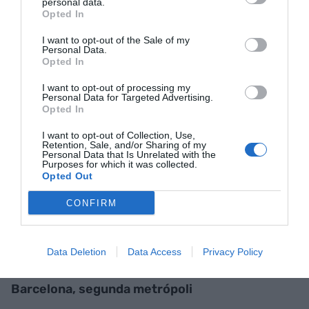
móvil a la máquina para
personal data.
Opted In
acceder al transporte
I want to opt-out of the Sale of my
Personal Data.
público
Opted In
I want to opt-out of processing my
Personal Data for Targeted Advertising.
Actualmente, hay unas 250 personas que tienen
Opted In
vinculada la T-mobilidad a su iPhone y se limitará
a mil para examinar su funcionamiento. La ATM
I want to opt-out of Collection, Use,
Retention, Sale, and/or Sharing of my
espera hacer un “despliegue gradual” para
Personal Data that Is Unrelated with the
Purposes for which it was collected.
asegurar que es una “experiencia de uso óptima”.
Opted Out
Una vez se amplíe a los demás usuarios con
CONFIRM
dispositivos iPhone, se les avisará por los canales
que hayan habilitado al darse de alta en la T-
mobilidad.
Data Deletion
Data Access
Privacy Policy
Barcelona, segunda metrópoli