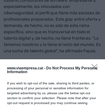
usuario, consultores de software
empresarial y,
especialmente, los vinculados con
ciberseguridad, el perfil que tiene más escasez de
profesionales preparados. Este
gap
entre oferta y
demanda, de hecho, no es solo de esta rama
específica, sino que es transversal en todo el
talento digital y, de hecho, no tiene fronteras: "Lo
tenemos nosotros y lo tiene el resto del mundo. Es
una lucha de talento global", ha afirmado Fajula.
Destaca la demanda de
www.viaempresa.cat -
Do Not Process My Personal
Information
perfiles expertos en
inteligencia artificial, que es
If you wish to opt-out of the sale, sharing to third parties, or
processing of your personal or sensitive information for
la especialidad que más
targeted advertising by us, please use the below opt-out
section to confirm your selection. Please note that after your
crece: en solo un año las
opt-out request is processed you may continue seeing