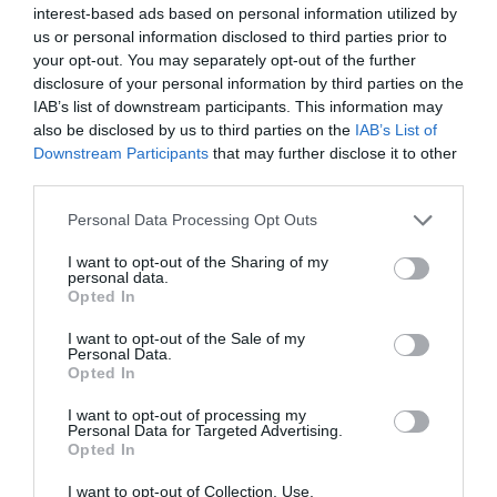
interest-based ads based on personal information utilized by
ofertas de trabajo de este
us or personal information disclosed to third parties prior to
perfil se han multiplicado por
your opt-out. You may separately opt-out of the further
disclosure of your personal information by third parties on the
tres
IAB’s list of downstream participants. This information may
also be disclosed by us to third parties on the
IAB’s List of
Downstream Participants
that may further disclose it to other
Para reducir este
gap
, hay dos fuentes de
third parties.
generación de talento: la formación del talento
Personal Data Processing Opt Outs
local y la atracción de talento foráneo. En este
sentido, "tenemos una buena noticia", aseguran
I want to opt-out of the Sharing of my
personal data.
desde la MWC: las vocaciones TIC en Catalunya
Opted In
crecen a cifras de doble dígito: en los últimos 5
I want to opt-out of the Sale of my
años, los graduados universitarios TIC han
Personal Data.
Opted In
aumentado un 39%, y los titulados de FP han
crecido un 26% respecto al año anterior.
I want to opt-out of processing my
Personal Data for Targeted Advertising.
Opted In
El talento foráneo, clave
I want to opt-out of Collection, Use,