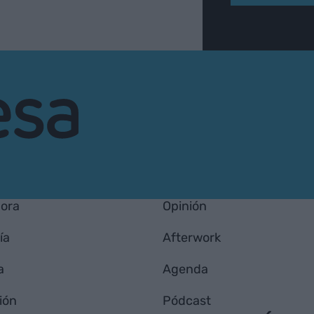
hora
Opinión
ía
Afterwork
a
Agenda
ión
Pódcast