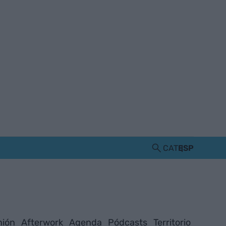
CAT
ESP
nión
Afterwork
Agenda
Pódcasts
Territorio