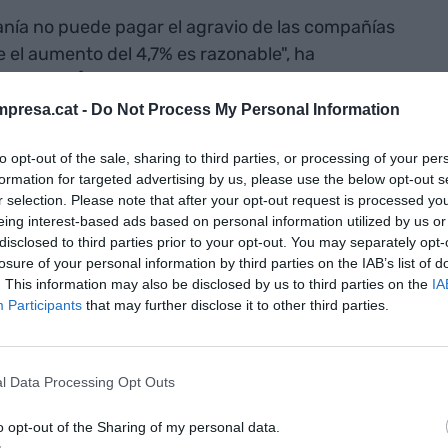
nía no puede pagar el agravio de las compañías
el aumento del 4,7% es razonable", ha
Taxi,
Tito Álvarez
, quien ha adelantado que en las
ciones por este "aumento desmesurado" del
presa.cat -
Do Not Process My Personal Information
istas. "Yo pago cerca de 4.000 euros. Y en gran
to opt-out of the sale, sharing to third parties, or processing of your per
estralidad de las VTC y de conductores del sector
formation for targeted advertising by us, please use the below opt-out s
r manera", ha espetado Álvarez. "La batalla nos
r selection. Please note that after your opt-out request is processed y
el puerto, el aeropuerto y las infraestructuras del
eing interest-based ads based on personal information utilized by us or
ién ocupaciones y movilizaciones frente a los
disclosed to third parties prior to your opt-out. You may separately opt-
losure of your personal information by third parties on the IAB’s list of
 aseguradoras", ha detallado el portavoz de Élite
. This information may also be disclosed by us to third parties on the
IA
Participants
that may further disclose it to other third parties.
e muestra
l Data Processing Opt Outs
incremento de
o opt-out of the Sharing of my personal data.
ganizaciones