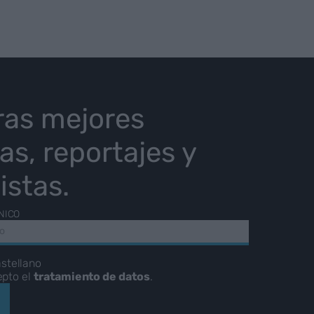
ras mejores
ias, reportajes y
istas.
NICO
stellano
epto el
tratamiento de datos
.