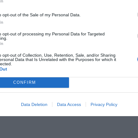
In
clamaban un
o opt-out of the Sale of my Personal Data.
bido al
In
os "y el abuso
to opt-out of processing my Personal Data for Targeted
ing.
s"
In
o opt-out of Collection, Use, Retention, Sale, and/or Sharing
ersonal Data that Is Unrelated with the Purposes for which it
s es por respeto a las víctimas de la DANA en
lected.
Out
áquinas preparadas", ha concluido Álvarez.
CONFIRM
nte preferida de Google de
ACTIVAR AHORA
Data Deletion
Data Access
Privacy Policy
oticias de actualidad