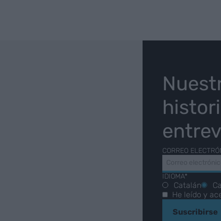
O
Nuest
histor
entrev
CORREO ELECTRÓ
IDIOMA*
Catalán
Ca
He leído y ac
Suscribirse