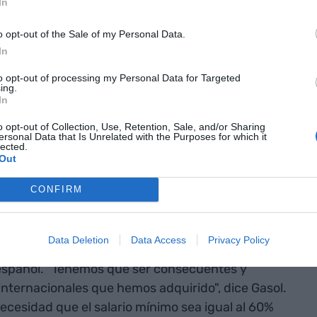
In
o opt-out of the Sale of my Personal Data.
In
 una empresa
to opt-out of processing my Personal Data for Targeted
los
ing.
In
os que los
o opt-out of Collection, Use, Retention, Sale, and/or Sharing
zás no nos
ersonal Data that Is Unrelated with the Purposes for which it
lected.
Out
a empresa"
CONFIRM
recho a una remuneración suficiente que los
Data Deletion
Data Access
Privacy Policy
s", señala el artículo cuarto de la Carta Social
 español. "Tenemos que ser consecuentes y
nternacionales que hemos adquirido", dice Gasol.
necesidad que el salario mínimo sea igual al 60%