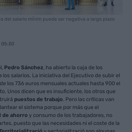
 del salario mí́nim puede ser negativa a largo plazo
 05:30
l,
Pedro Sánchez
, ha abierto la caja de los
s salarios. La iniciativa del Ejecutivo de subir el
de los 736 euros mensuales actuales hasta 900 el
o. Unos dicen que es insuficiente, los otros que
truirá
puestos de trabajo
. Pero las críticas van
lantear el sistema porque por más que el
d
de ahorro
y consumo
de los trabajadores, no
rtes, puesto que las necesidades ni el coste de la
Territorialització
y sectorialització
son algunas