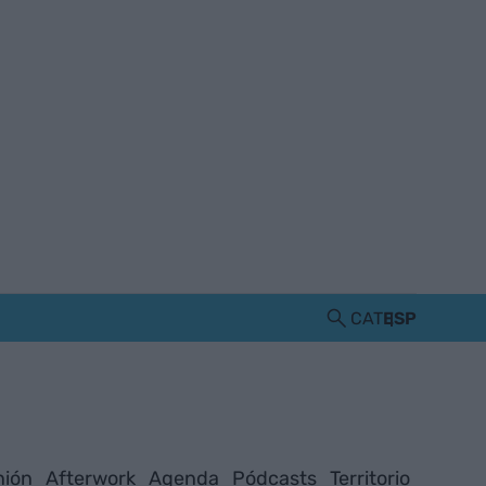
CAT
ESP
nión
Afterwork
Agenda
Pódcasts
Territorio