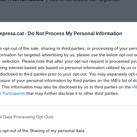
ómico, salarios
presa.cat -
Do Not Process My Personal Information
to opt-out of the sale, sharing to third parties, or processing of your per
iciativa hará empeorar la economía son los que
formation for targeted advertising by us, please use the below opt-out s
s del Partido Popular que querían la devaluación
r selection. Please note that after your opt-out request is processed y
eing interest-based ads based on personal information utilized by us or
cretaria de Política Sindical de la Unión General de
disclosed to third parties prior to your opt-out. You may separately opt-
alista, este tipo de afirmaciones no tienen una
losure of your personal information by third parties on the IAB’s list of
"Por qué, si la economía ha mejorado, los sueldos
. This information may also be disclosed by us to third parties on the
IA
Participants
that may further disclose it to other third parties.
efinitiva, si una empresa no tiene la productividad
jadores salarios que los permitan vivir, quizás no
. En términos parecidos se expresa
Anton Gasol
,
l Data Processing Opt Outs
s de Cataluña. "Si hay muchas actividades en
e pagar sueldos iguales al salario mínimo
o opt-out of the Sharing of my personal data.
ario que estas actividades se transformen",