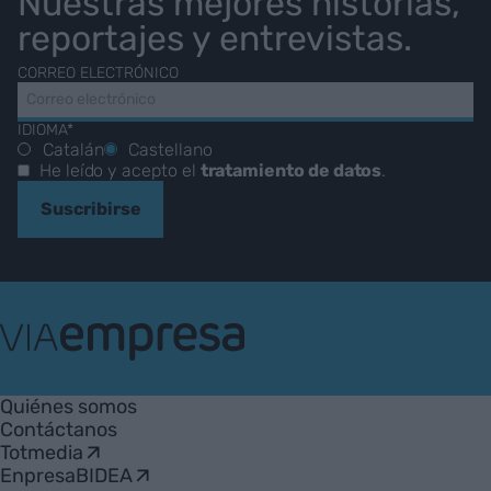
Nuestras mejores historias,
reportajes y entrevistas.
CORREO ELECTRÓNICO
IDIOMA*
Catalán
Castellano
He leído y acepto el
tratamiento de datos
.
Suscribirse
VIA
Empresa
Quiénes somos
Contáctanos
Totmedia
EnpresaBIDEA