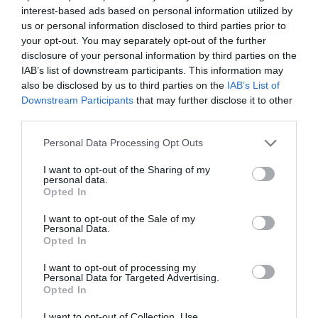
poner rumbo en el Mediterráneo. Esto sugiere que
interest-based ads based on personal information utilized by
los planes por un hipotético ataque militar son
us or personal information disclosed to third parties prior to
your opt-out. You may separately opt-out of the further
muy reales, pero el cierto es que los analistas
disclosure of your personal information by third parties on the
militares explican que el horizonte razonable para
IAB’s list of downstream participants. This information may
un ataque militar es de 72 horas a partir de
also be disclosed by us to third parties on the
IAB’s List of
miércoles. Es decir, si domingo este ataque no se
Downstream Participants
that may further disclose it to other
third parties.
ha producido entonces la probabilidad que se
produzca caerá notablemente.
Personal Data Processing Opt Outs
I want to opt-out of the Sharing of my
El regreso del
personal data.
Opted In
velocirraptor
I want to opt-out of the Sale of my
Personal Data.
Opted In
El
KremlinGate
ha dado un paso de gigante esta
última semana. El abogado personal del
I want to opt-out of processing my
Personal Data for Targeted Advertising.
presidente Trump,
Michael Cohen
, ha sido fijado
Opted In
como objetivo por el Fiscal Especial
Robert
I want to opt-out of Collection, Use,