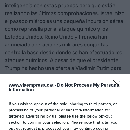
inteligencia con estas pruebas pero que están
realizando las últimas comprobaciones. Israel hizo
el pasado miércoles una pequeña incursión aérea
como represalia por el ataque químico y los
Estados Unidos, Reino Unido y Francia han
anunciado operaciones militares conjuntas
contra la base desde donde se han efectuado los
ataques químicos. A pesar de que el presidente
Trump ha hecho una oferta a Vladimir Putin para
rebajar la tensión, el cierto es que el General
Mattis -quien realmente tiene que tomar la
www.viaempresa.cat -
Do Not Process My Personal
Information
decisión sobre si se hará o no un ataque militar a
posiciones russo-sirias– ha explicado que pelean
If you wish to opt-out of the sale, sharing to third parties, or
tres tipos de ataques militares muy diferenciados.
processing of your personal or sensitive information for
targeted advertising by us, please use the below opt-out
section to confirm your selection. Please note that after your
Miércoles el Reino Unido ordenó a sus submarinos
opt-out request is processed you may continue seeing