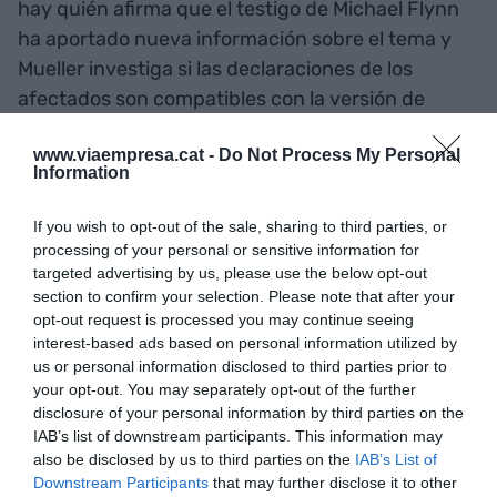
hay quién afirma que el testigo de Michael Flynn
ha aportado nueva información sobre el tema y
Mueller investiga si las declaraciones de los
afectados son compatibles con la versión de
Flynn. En este aspecto, la declaración de Sesiones
www.viaempresa.cat -
Do Not Process My Personal
será esencial para establecer si existe
Information
obstrucción en la justicia o no.
If you wish to opt-out of the sale, sharing to third parties, or
Ciudadanía y Davos
processing of your personal or sensitive information for
targeted advertising by us, please use the below opt-out
section to confirm your selection. Please note that after your
Jueves el presidente Trump se quitó decidido a
opt-out request is processed you may continue seeing
afrontar el problema de los
dreamers
. Dijo que
interest-based ads based on personal information utilized by
us or personal information disclosed to third parties prior to
había que hacer trabajo bipartidista para otorgar
your opt-out. You may separately opt-out of the further
la ciudadanía americana a los
dreamers
de entre
disclosure of your personal information by third parties on the
10 y 12 años, cosa que, en linea con la negociación
IAB’s list of downstream participants. This information may
also be disclosed by us to third parties on the
IAB’s List of
para abrir el Gobierno, sorprendió los oficiales de
Downstream Participants
that may further disclose it to other
la Casa Blanca, que aparentemente habían