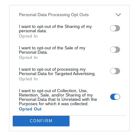
third parties.
perdido toda esperanza. El cierto es que ya los he
Personal Data Processing Opt Outs
explicado varias veces que un acuerdo es lo más
probable. El presidente Trump participará este
I want to opt-out of the Sharing of my
personal data.
año a Davos y esto es noticia porque
el último
Opted In
presidente de los EE.UU. que lo hizo fue Bill
I want to opt-out of the Sale of my
Clinton en 2000.
Personal Data.
Opted In
Abuso sexual olímpico
I want to opt-out of processing my
Personal Data for Targeted Advertising.
Opted In
Esta semana se ha celebrado el juicio contra el
I want to opt-out of Collection, Use,
médico del equipo olímpico de Gimnasia de los
Retention, Sale, and/or Sharing of my
Personal Data that Is Unrelated with the
EE.UU.
acusado de violación y acoso sexual de
Purposes for which it was collected.
las deportistas americanas
. El indicios de
Opted Out
culpabilidad eran demasiado fuertes como para
CONFIRM
esperar una sentencia de absolución pero ha
llamado la atención como la jueza del caso se ha