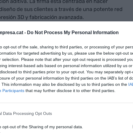
ación aditiva. La firma está centrada en hacer
 diseño de sus clientes a través de una potente red
presión 3D y fabricación avanzada.
presa.cat -
Do Not Process My Personal Information
tilizando la
fabricación aditiva y las impresoras
one un servicio de escaneo 3D, ingeniería inversa
to opt-out of the sale, sharing to third parties, or processing of your per
seño de piezas en 3D. Gracias a su red de socios y
formation for targeted advertising by us, please use the below opt-out s
el acceso a una amplia gamma de tecnologías de
r selection. Please note that after your opt-out request is processed y
eing interest-based ads based on personal information utilized by us or
 metal entre otros. Esto los permite ofrecer a sus
disclosed to third parties prior to your opt-out. You may separately opt-
ía y de producción de piezas bajo demanda 'end-
losure of your personal information by third parties on the IAB’s list of
. This information may also be disclosed by us to third parties on the
IA
Participants
that may further disclose it to other third parties.
force 3D, empresa que forma parte del
grupo
 en el DFactory Barcelona, para garantizar
l Data Processing Opt Outs
 a integrar la fabricación aditiva en procesos de
otipaje. Un ejemplo práctico de la estancia en este
o opt-out of the Sharing of my personal data.
visa, Windforce y Leitat en el desarrollo de una