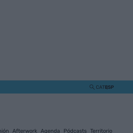
CAT
ESP
nión
Afterwork
Agenda
Pódcasts
Territorio