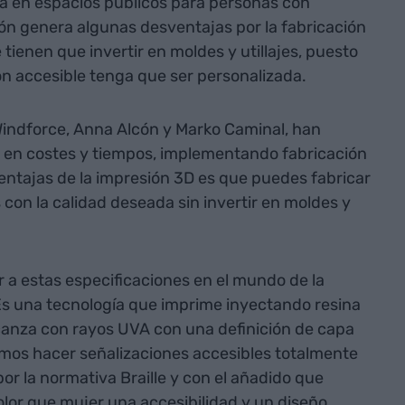
va en espacios públicos para personas con
ión genera algunas desventajas por la fabricación
ienen que invertir en moldes y utillajes, puesto
n accesible tenga que ser personalizada.
Windforce, Anna Alcón y Marko Caminal, han
 en costes y tiempos, implementando fabricación
ventajas de la impresión 3D es que puedes fabricar
con la calidad deseada sin invertir en moldes y
 a estas especificaciones en el mundo de la
. Es una tecnología que imprime inyectando resina
canza con rayos UVA con una definición de capa
mos hacer señalizaciones accesibles totalmente
por la normativa Braille y con el añadido que
lor que mujer una accesibilidad y un diseño