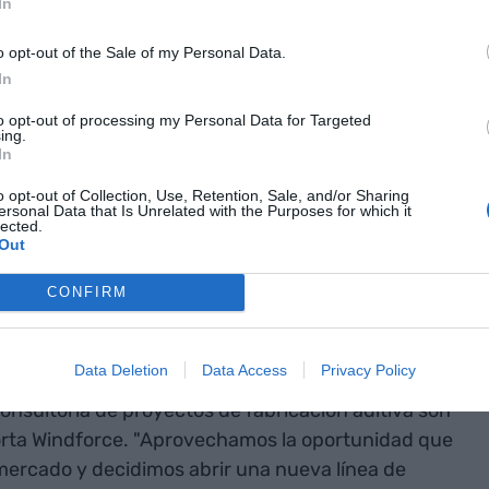
In
 Picvisa para poder mostrar una réplica de sus
o opt-out of the Sale of my Personal Data.
In
integrar la
to opt-out of processing my Personal Data for Targeted
ing.
In
 en procesos
o opt-out of Collection, Use, Retention, Sale, and/or Sharing
triales y de
ersonal Data that Is Unrelated with the Purposes for which it
lected.
Out
CONFIRM
seño
Data Deletion
Data Access
Privacy Policy
iezas industriales,
rediseño de piezas 3D,
consultoría de proyectos de fabricación aditiva son
orta Windforce. "Aprovechamos la oportunidad que
mercado y decidimos abrir una nueva línea de