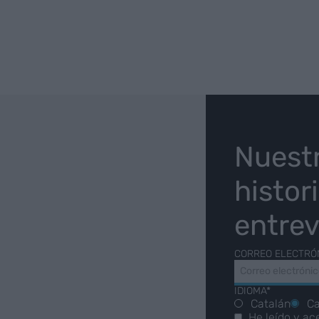
O
Nuest
histor
entrev
CORREO ELECTRÓ
IDIOMA*
Catalán
Ca
He leído y ac