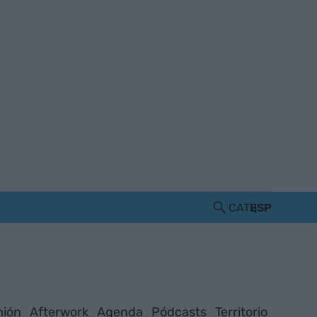
CAT
ESP
nión
Afterwork
Agenda
Pódcasts
Territorio