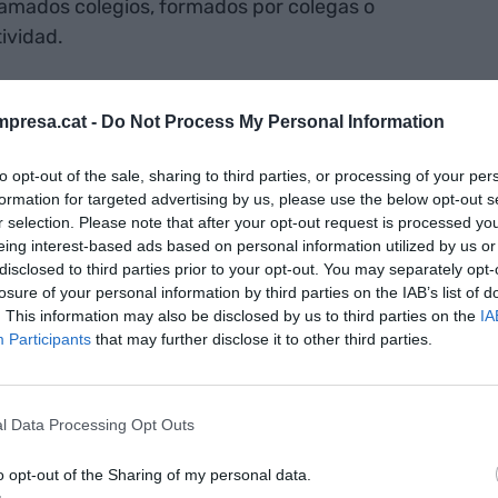
lamados colegios, formados por colegas o
ividad.
presa.cat -
Do Not Process My Personal Information
Roig-Un colegio es, también, una empresa
to opt-out of the sale, sharing to third parties, or processing of your per
formation for targeted advertising by us, please use the below opt-out s
r selection. Please note that after your opt-out request is processed y
eing interest-based ads based on personal information utilized by us or
disclosed to third parties prior to your opt-out. You may separately opt-
losure of your personal information by third parties on the IAB’s list of
. This information may also be disclosed by us to third parties on the
IA
Participants
that may further disclose it to other third parties.
aller y poder ser miembro de un gremio, el
 órdenes de un maestro artesano. La formación
ndible, una característica que, debidamente
l Data Processing Opt Outs
s empresas de hoy en día.
o opt-out of the Sharing of my personal data.