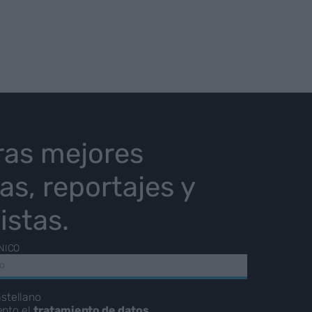
ras mejores
ias, reportajes y
istas.
NICO
stellano
epto el
tratamiento de datos
.