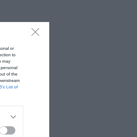
sonal or
ection to
ou may
 personal
out of the
 downstream
B’s List of