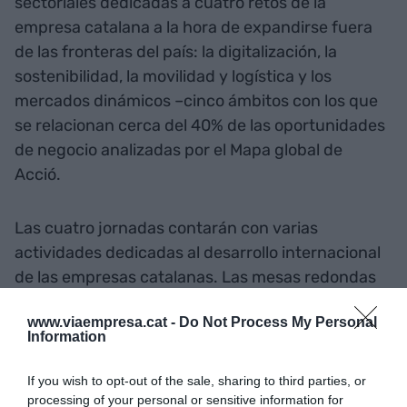
sectoriales dedicadas a cuatro retos de la
empresa catalana a la hora de expandirse fuera
de las fronteras del país: la digitalización, la
sostenibilidad, la movilidad y logística y los
mercados dinámicos –cinco ámbitos con los que
se relacionan cerca del 40% de las oportunidades
de negocio analizadas por el Mapa global de
Acció.
Las cuatro jornadas contarán con varias
actividades dedicadas al desarrollo internacional
de las empresas catalanas. Las mesas redondas
virtuales que ofrecerá Acció durante su Setmana
www.viaempresa.cat -
Do Not Process My Personal
de la Internacionalització contarán con expertos y
Information
empresas, así como algunos de los directores de
las Oficines Exteriors de la agencia para la
If you wish to opt-out of the sale, sharing to third parties, or
competitividad de la empresa, que presentarán
processing of your personal or sensitive information for