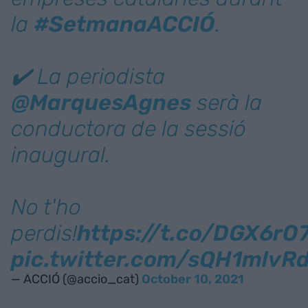
la
#SetmanaACCIÓ
.
✔️ La periodista
@MarquesAgnes
serà la
conductora de la sessió
inaugural.
No t'ho
perdis!
https://t.co/DGX6r
pic.twitter.com/sQH1mlvRd
— ACCIÓ (@accio_cat)
October 10, 2021