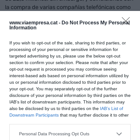
la compra de varias compañías telefónicas como
Xartic o Ecolim, el grupo catalán de
www.viaempresa.cat -
Do Not Process My Personal
telecomunicaciones ha registrado unas pérdidas
Information
de 10,1 millones de euros. El EBITDA, en negativo,
alcanzó los 2,2 millones. La operadora espera que
If you wish to opt-out of the sale, sharing to third parties, or
los beneficios operativos vuelvan al verde el
processing of your personal or sensitive information for
targeted advertising by us, please use the below opt-out
próximo año.
section to confirm your selection. Please note that after your
opt-out request is processed you may continue seeing
interest-based ads based on personal information utilized by
Añadir
VIA Empresa
como fuente preferida
us or personal information disclosed to third parties prior to
de Google de forma gratuita
your opt-out. You may separately opt-out of the further
Mantente informado con las últimas noticias de
disclosure of your personal information by third parties on the
actualidad
IAB’s list of downstream participants. This information may
ACTIVAR AHORA
also be disclosed by us to third parties on the
IAB’s List of
Downstream Participants
that may further disclose it to other
third parties.
Personal Data Processing Opt Outs