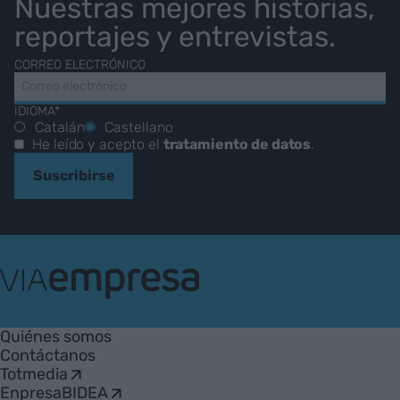
Nuestras mejores historias,
reportajes y entrevistas.
CORREO ELECTRÓNICO
IDIOMA*
Catalán
Castellano
He leído y acepto el
tratamiento de datos
.
Suscribirse
VIA
Empresa
Quiénes somos
Contáctanos
Totmedia
EnpresaBIDEA