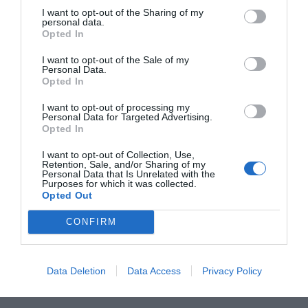
I want to opt-out of the Sharing of my
personal data.
Opted In
I want to opt-out of the Sale of my
RELACIONADAS
Personal Data.
Opted In
I want to opt-out of processing my
Personal Data for Targeted Advertising.
Opted In
I want to opt-out of Collection, Use,
Retention, Sale, and/or Sharing of my
Personal Data that Is Unrelated with the
Purposes for which it was collected.
Opted Out
Parlem Telecom
Parlem compra tres
Parlem dispa
cierra el 2022 con
nuevas operadoras
ingresos cer
CONFIRM
una facturación
y se prepara para
un 67%
récord de 37,9
comercializar
Data Deletion
Data Access
Privacy Policy
MEUR
energía