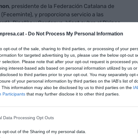
mon
, presidente de la Federación Catalana de
Feceminte), y proporciona servicio a las
rdà, Ripollès y Cerdanya. Wicat cubre el Pirineo
tá implantada en la comarca valenciana de Ribera
presa.cat -
Do Not Process My Personal Information
to opt-out of the sale, sharing to third parties, or processing of your per
formation for targeted advertising by us, please use the below opt-out s
rtan al grupo Parlem 7.600 nuevos clientes de
r selection. Please note that after your opt-out request is processed y
e Wimax, así como más de 48.000 unidades
eing interest-based ads based on personal information utilized by us or
s) cableadas con fibra. Con estas adquisiciones,
disclosed to third parties prior to your opt-out. You may separately opt-
losure of your personal information by third parties on the IAB’s list of
as en 5,5 millones de euros y el EBITDA en 1,5
. This information may also be disclosed by us to third parties on the
IA
Participants
that may further disclose it to other third parties.
 tres operadoras locales, Parlem ha vendido un
 de fibra por importe de 5,5 millones de euros y ha
l Data Processing Opt Outs
ciones con acciones de la compañía.
o opt-out of the Sharing of my personal data.