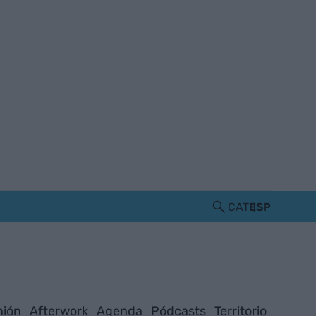
CAT
ESP
nión
Afterwork
Agenda
Pódcasts
Territorio