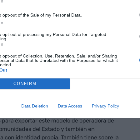
In
inaria de accionistas ha acordado este jueves
ra compensar créditos de operaciones anteriores y
o opt-out of the Sale of my Personal Data.
convertibles con el fondo Inveready
,
In
cretamente, se trata de dos emisiones de bonos
to opt-out of processing my Personal Data for Targeted
ing.
nto de 6 millones de euros.
In
o opt-out of Collection, Use, Retention, Sale, and/or Sharing
 plan
ersonal Data that Is Unrelated with the Purposes for which it
lected.
resivo, para
Out
a expansión
CONFIRM
-Mas anunció que Parlem prepara un nuevo plan
Data Deletion
Data Access
Privacy Policy
presentarán durante el primer semestre del año
 para exportar este modelo de operadora de
comunidades del Estado y también en
a con identidad propia. También tiene sobre la