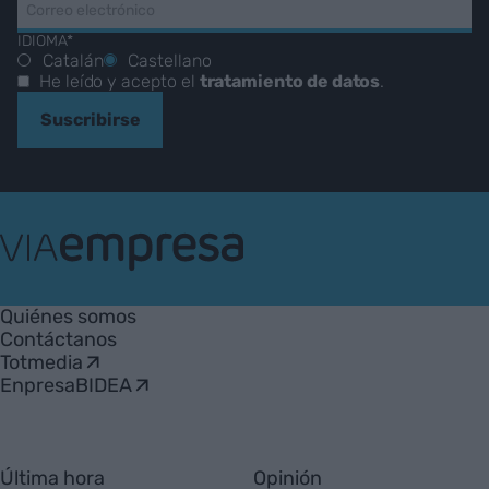
IDIOMA*
Catalán
Castellano
He leído y acepto el
tratamiento de datos
.
Suscribirse
VIA
Empresa
Quiénes somos
Contáctanos
Totmedia
EnpresaBIDEA
Última hora
Opinión