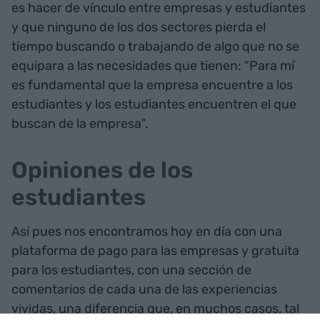
es hacer de vínculo entre empresas y estudiantes
y que ninguno de los dos sectores pierda el
tiempo buscando o trabajando de algo que no se
equipara a las necesidades que tienen: "Para mí
es fundamental que la empresa encuentre a los
estudiantes y los estudiantes encuentren el que
buscan de la empresa".
Opiniones de los
estudiantes
Así pues nos encontramos hoy en día con una
plataforma de pago para las empresas y gratuita
para los estudiantes, con una sección de
comentarios de cada una de las experiencias
vividas, una diferencia que, en muchos casos, tal