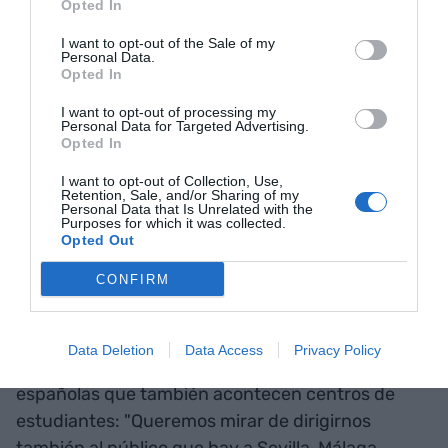
Opted In
cambiar", recalca la fundadora.
I want to opt-out of the Sale of my
Personal Data.
Opted In
Las ciudades
I want to opt-out of processing my
universitarias
Personal Data for Targeted Advertising.
Opted In
Actualmente la empresa trabaja a Barcelona y
I want to opt-out of Collection, Use,
Retention, Sale, and/or Sharing of my
Madrid, dos ciudades que son grandes centros de
Personal Data that Is Unrelated with the
Purposes for which it was collected.
concentración estudiantil y por eso se convierten
Opted Out
en grandes focos de estudiantes que buscan
CONFIRM
prácticas. Aún así la empresa ya ha decidido
expandirse y sus próximos pasos consisten a
cerrar su primera ronda de unos 280.000 euros y
Data Deletion
Data Access
Privacy Policy
abrir nuevos horizontes a otras ciudades
españolas que también acontecen centros de
estudiantes: "Queremos mirar de dirigirnos
también al público que hay a Sevilla, Málaga,