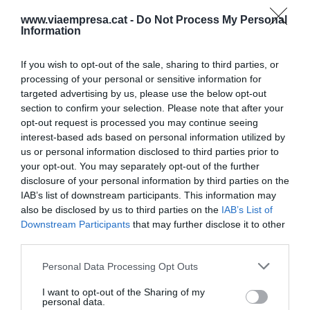
como relata la fundadora, ha creado tensiones,
www.viaempresa.cat -
Do Not Process My Personal
puesto que al principio no había ningún filtraje y
Information
los comentarios no seguían ninguna norma
estipulada: "En su momento nos planteamos
If you wish to opt-out of the sale, sharing to third parties, or
processing of your personal or sensitive information for
sacarlos, pero al fin y al cabo era la esencia del
targeted advertising by us, please use the below opt-out
proyecto y por eso decidimos dejarlos, pero los
section to confirm your selection. Please note that after your
empezamos a filtrar", explica Moliné.
opt-out request is processed you may continue seeing
interest-based ads based on personal information utilized by
us or personal information disclosed to third parties prior to
Estas opiniones se han ido profesionalizando de
your opt-out. You may separately opt-out of the further
acá que la startup empezó a operar. Por ejemplo,
disclosure of your personal information by third parties on the
IAB’s list of downstream participants. This information may
tal como explica la fundadora, hay de haber un
also be disclosed by us to third parties on the
IAB’s List of
número de comentarios de la empresa porque
Downstream Participants
that may further disclose it to other
ellos los publiquen y siempre tienen que ser
third parties.
constructivos. "Creemos que es importante para
Personal Data Processing Opt Outs
las empresas tener un
feedback
de los
estudiantes y además los ayuda a darse cuenta
I want to opt-out of the Sharing of my
personal data.
de si están haciendo las cosas bien o necesitan