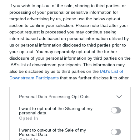
Madrid, donde disponemos de un
showroom
en el
If you wish to opt-out of the sale, sharing to third parties, or
barrio de Salamanca, liderado por mi hermana
processing of your personal or sensitive information for
targeted advertising by us, please use the below opt-out
Lara Latrilla
, directora de expansión de Bocetto”,
section to confirm your selection. Please note that after your
detalla Adriana Latrilla. A esto se suma una red de
opt-out request is processed you may continue seeing
siete representantes repartidos entre España,
interest-based ads based on personal information utilized by
us or personal information disclosed to third parties prior to
Portugal y Francia, que dan servicio a casi 2.000
your opt-out. You may separately opt-out of the further
clientes.
disclosure of your personal information by third parties on the
IAB’s list of downstream participants. This information may
also be disclosed by us to third parties on the
IAB’s List of
Downstream Participants
that may further disclose it to other
third parties.
Personal Data Processing Opt Outs
I want to opt-out of the Sharing of my
personal data.
Opted In
I want to opt-out of the Sale of my
Personal Data.
Opted In