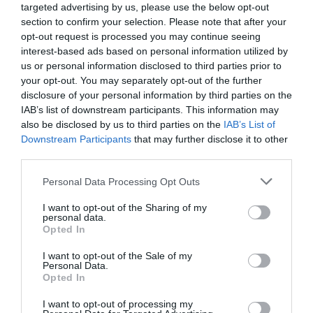
targeted advertising by us, please use the below opt-out
el modelo de inclusión financiera que ha
section to confirm your selection. Please note that after your
comenzado su entidad. A través de iniciativas
opt-out request is processed you may continue seeing
como
#CEApropa
han llegado a más de
300
interest-based ads based on personal information utilized by
pueblos de 500 habitantes
de toda Catalunya.
us or personal information disclosed to third parties prior to
your opt-out. You may separately opt-out of the further
"Es uno de los mejores proyectos que tenemos
disclosure of your personal information by third parties on the
porque interpela a la misma entidad", ha
IAB’s list of downstream participants. This information may
celebrado Cavallé.
also be disclosed by us to third parties on the
IAB’s List of
Downstream Participants
that may further disclose it to other
third parties.
Esta propuesta acerca la banca a los lugares
peor comunicados de Catalunya que no disponen
Personal Data Processing Opt Outs
de ninguna sucursal ni oficina. Lo hace a través
I want to opt-out of the Sharing of my
personal data.
de
furgonetas
que contienen cajeros que
Opted In
aceptan tarjetas de cualquier banco y un técnico
I want to opt-out of the Sale of my
comercial. "Se han llegado a cerrar hipotecas
Personal Data.
en las furgonetas", ha revelado Llopis, que
Opted In
también ha explicado que algunos alcaldes se han
I want to opt-out of processing my