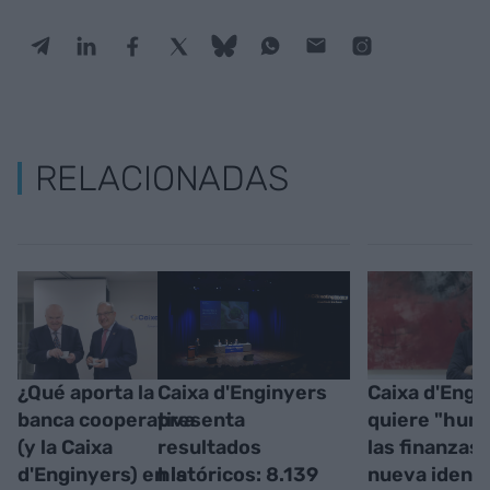
RELACIONADAS
¿Qué aporta la
Caixa d'Enginyers
Caixa d'Engi
banca cooperativa
presenta
quiere "hum
(y la Caixa
resultados
las finanzas
d'Enginyers) en la
históricos: 8.139
nueva ident