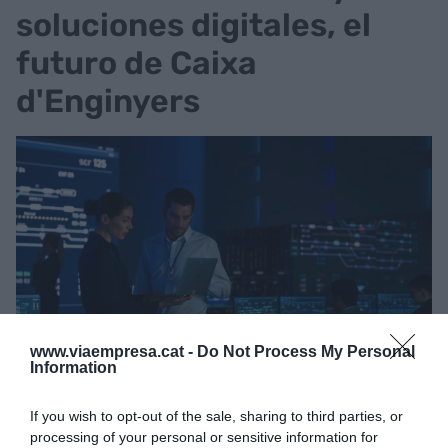
soluciones digitales, el
futuro de Caixa
d'Enginyers
www.viaempresa.cat -
Do Not Process My Personal
Information
El 76% de las empresas a escala global han declarado
que la ciberseguridad es su máxima prioridad | iStock
If you wish to opt-out of the sale, sharing to third parties, or
Entre las prioridades de Llopis está continuar con
processing of your personal or sensitive information for