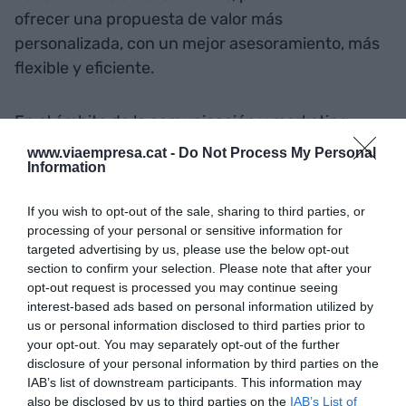
ofrecer una propuesta de valor más
personalizada, con un mejor asesoramiento, más
flexible y eficiente.
En el ámbito de la comunicación y marketing
digital, el jurado ha valorado las nuevas
www.viaempresa.cat -
Do Not Process My Personal
Information
herramientas de comunicación lanzadas por la
entidad en su apuesta para ofrecer la mejor
If you wish to opt-out of the sale, sharing to third parties, or
experiencia para sus clientes, tanto para aquellos
processing of your personal or sensitive information for
que prefieren ir a las oficinas físicas de la entidad
targeted advertising by us, please use the below opt-out
para hablar con su gestor en persona, como
section to confirm your selection. Please note that after your
opt-out request is processed you may continue seeing
aquellos que demandan una más gran flexibilidad
interest-based ads based on personal information utilized by
y comodidad a la hora de relacionarse y operar
us or personal information disclosed to third parties prior to
con su banco.
your opt-out. You may separately opt-out of the further
disclosure of your personal information by third parties on the
IAB’s list of downstream participants. This information may
also be disclosed by us to third parties on the
IAB’s List of