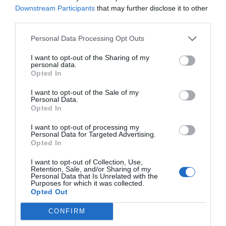
Añadir
VIA Empresa
como fuente preferida
Downstream Participants
that may further disclose it to other
de Google de forma gratuita
third parties.
Mantente informado con las últimas noticias de
actualidad
ACTIVAR AHORA
Personal Data Processing Opt Outs
I want to opt-out of the Sharing of my
personal data.
Opted In
I want to opt-out of the Sale of my
Personal Data.
Opted In
I want to opt-out of processing my
Personal Data for Targeted Advertising.
RELACIONADAS
Opted In
I want to opt-out of Collection, Use,
Retention, Sale, and/or Sharing of my
Personal Data that Is Unrelated with the
Purposes for which it was collected.
Opted Out
CONFIRM