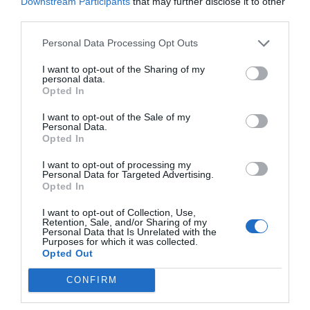
Downstream Participants
that may further disclose it to other
El BBVA gana 4.842
BBVA Research
BBVA gana 3
third parties.
MEUR hasta
rebaja las
millones en e
septiembre, un 47%
previsiones de
primer seme
Personal Data Processing Opt Outs
más
crecimiento de
I want to opt-out of the Sharing of my
Catalunya
personal data.
Opted In
I want to opt-out of the Sale of my
Personal Data.
Opted In
I want to opt-out of processing my
Personal Data for Targeted Advertising.
Opted In
I want to opt-out of Collection, Use,
Retention, Sale, and/or Sharing of my
LOS MÁS LEÍDOS
Personal Data that Is Unrelated with the
Purposes for which it was collected.
Opted Out
HOY DESTACAMOS
CONFIRM