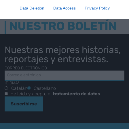
Data Deletion
Data Access
Privacy Policy
NUESTRO BOLETÍN
Nuestras mejores historias,
reportajes y entrevistas.
CORREO ELECTRÓNICO
IDIOMA*
Catalán
Castellano
He leído y acepto el
tratamiento de datos
.
Suscribirse