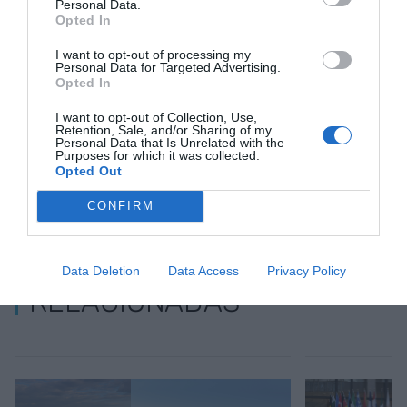
Personal Data.
Opted In
Añadir
VIA Empresa
como fuente preferida
de Google de forma gratuita
I want to opt-out of processing my
Personal Data for Targeted Advertising.
Mantente informado con las últimas noticias de
Opted In
actualidad
ACTIVAR AHORA
I want to opt-out of Collection, Use,
Retention, Sale, and/or Sharing of my
Personal Data that Is Unrelated with the
Purposes for which it was collected.
Opted Out
CONFIRM
Data Deletion
Data Access
Privacy Policy
RELACIONADAS