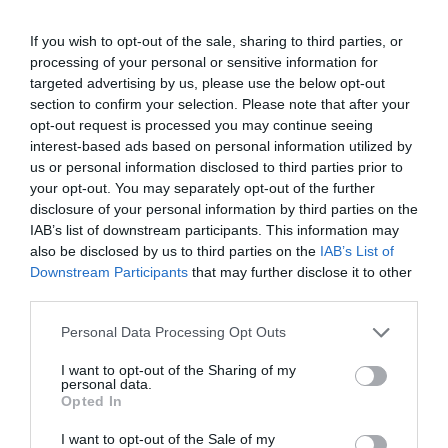
del último informe
Global Entrepeneurship
Monitor (GEM) - Catalunya 2022-2023
,
If you wish to opt-out of the sale, sharing to third parties, or
promovido por el Departamento de Empresa y
processing of your personal or sensitive information for
targeted advertising by us, please use the below opt-out
Trabajo de la Generalitat y la Diputación de
section to confirm your selection. Please note that after your
Barcelona, y elaborado conjuntamente por el
opt-out request is processed you may continue seeing
Instituto de Estudios Regionales y Metropolitanos
interest-based ads based on personal information utilized by
de Barcelona y el Departamento de Empresa de la
us or personal information disclosed to third parties prior to
your opt-out. You may separately opt-out of the further
Universitat Autònoma de Barcelona (UAB), bajo la
disclosure of your personal information by third parties on the
dirección de
Carlos
Guallarte
.
IAB’s list of downstream participants. This information may
also be disclosed by us to third parties on the
IAB’s List of
Downstream Participants
that may further disclose it to other
El GEM es un proyecto internacional de
third parties.
investigación que surgió con la intención de
Personal Data Processing Opt Outs
analizar la actividad emprendedora, así como los
factores que influyen en la creación de nuevas
I want to opt-out of the Sharing of my
personal data.
empresas, y durante el año 2022 participaron en
Opted In
el estudio 51 países diferentes.
I want to opt-out of the Sale of my