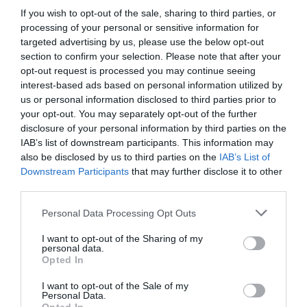
animación y sala de masajes.
If you wish to opt-out of the sale, sharing to third parties, or
processing of your personal or sensitive information for
En cierto modo, l'Àmfora es la joya de la corona
targeted advertising by us, please use the below opt-out
section to confirm your selection. Please note that after your
que supone Sant Pere Pescador. Con poco más
opt-out request is processed you may continue seeing
de 2.000 habitantes, este pueblo acumula cuatro
interest-based ads based on personal information utilized by
de los mejores campings europeos en sus 18,47
us or personal information disclosed to third parties prior to
your opt-out. You may separately opt-out of the further
kilómetros cuadrados de superficie: l'Àmfora,
disclosure of your personal information by third parties on the
el
Aquarius
,
Las Dunas
y
La Ballena Alegre
IAB’s list of downstream participants. This information may
Costa Brava
. Todos ellos son habituales en las
also be disclosed by us to third parties on the
IAB’s List of
galas de premios. Las Dunas ganó el premio
ACSI
Downstream Participants
that may further disclose it to other
third parties.
Awards 2024
al mejor camping del
Estado, mientras que el Aquarius fue galardonado
Personal Data Processing Opt Outs
con el más cordial con los perros. Por su parte, La
I want to opt-out of the Sharing of my
Ballena Alegre Costa Brava fue nombrado en
personal data.
Opted In
2023 en la categoría de camping familiar más
agradable cerca del mar de los premios otorgados
I want to opt-out of the Sale of my
Personal Data.
por el ANWB.