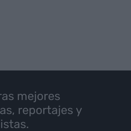
ras mejores
ias, reportajes y
istas.