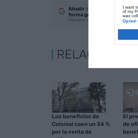
I want t
Añadir
VIA Empresa
como fue
of my P
forma gratuita
was col
Mantente informado con las últimas n
Opted 
RELACIONAD
Los beneficios de
El pre
Colonial caen un 34 %
de of
por la venta de
benef