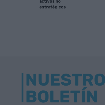
activos no
estratégicos
NUESTR
BOLETÍN