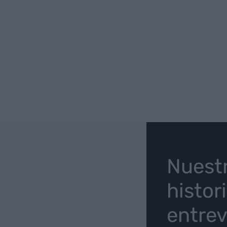
O
Nuest
histor
entrev