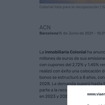
Colonial lista para la recuperación | i
ACN
15 de Junio de 2021 - 10:3
Barcelona
La
inmobiliaria Colonial
ha anunc
millones de euros de sus emision
con cupones del 2,72% y 1,45% re
realizó con éxito una colocación 
bonos se estructuró a 8 años, co
2028. La demanda superó hasta tre
parte a la recompra de 300 millon
www.viaem
en 2023 y 2024.