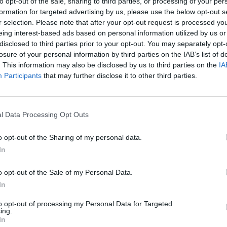
to opt-out of the sale, sharing to third parties, or processing of your per
ención de recomprar todo el importe restante del
formation for targeted advertising by us, please use the below opt-out s
r selection. Please note that after your opt-out request is processed y
tidad todavía para determinar del segundo.
eing interest-based ads based on personal information utilized by us or
ón de emitir, dentro del programa denominado
Euro
disclosed to third parties prior to your opt-out. You may separately opt-
ciones denominadas en euros con un tipo de
losure of your personal information by third parties on the IAB’s list of
nes de mercado.
. This information may also be disclosed by us to third parties on the
IA
Participants
that may further disclose it to other third parties.
arzo, el grupo presentaba una deuda neta de
de 2.406 millones de euros entre caja y líneas de
l Data Processing Opt Outs
 la deuda dispuesta del grupo está compuesta por
 mientras que el resto está formalizado con
o opt-out of the Sharing of my personal data.
l 6% tiene garantía hipotecaria. El 83% de la deuda
In
ir de 2023 y un 64% a partir de 2025, del cual
o opt-out of the Sale of my Personal Data.
nial y 1.736.000 a su filial francesa Société
In
tono Value
del grupo se sitúa al 34,9%, 112 pb
to opt-out of processing my Personal Data for Targeted
ejercicio anterior.
ing.
In