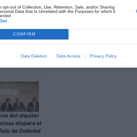
o opt-out of Collection, Use, Retention, Sale, and/or Sharing
nte preferida de Google de
ersonal Data that Is Unrelated with the Purposes for which it
ACTIVAR AHORA
lected.
oticias de actualidad
Out
CONFIRM
AS
Data Deletion
Data Access
Privacy Policy
cio del alquiler
icinas dispara el
icio de Colonial