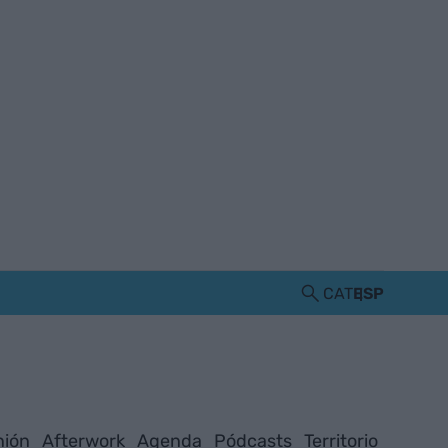
CAT
ESP
nión
Afterwork
Agenda
Pódcasts
Territorio