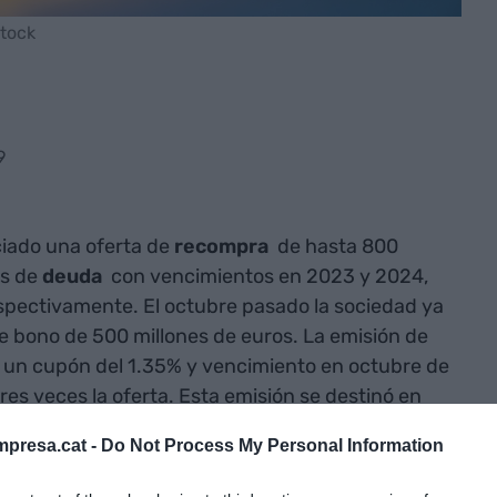
Stock
9
iado una oferta de
recompra
de hasta 800
es de
deuda
con vencimientos en 2023 y 2024,
spectivamente. El octubre pasado la sociedad ya
de bono de 500 millones de euros. La emisión de
n un cupón del 1.35% y vencimiento en octubre de
s veces la oferta. Esta emisión se destinó en
es de euros de las emisiones con vencimiento
presa.cat -
Do Not Process My Personal Information