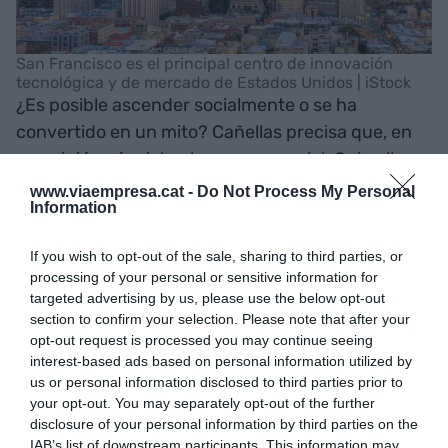
San Francisco es el principal centro de innovación
tecnológica y de mercado de Estados Unidos | iStock
¿Es posible ascender socialmente o se ha
convertido en un mito? Cañellas precisa que, en
su opinión, sí existe el ascensor social. Quien llega
y tiene ganas de trabajar y esforzarse puede
www.viaempresa.cat -
Do Not Process My Personal
Information
lograrlo. "Se trata de una sociedad enfocada en la
innovación y la tecnología continua, y no tienen
If you wish to opt-out of the sale, sharing to third parties, or
miedo de emprender. Y lo más importante: tienen
processing of your personal or sensitive information for
una educación basada en la autoestima", apunta.
targeted advertising by us, please use the below opt-out
section to confirm your selection. Please note that after your
opt-out request is processed you may continue seeing
La alta rotación de
interest-based ads based on personal information utilized by
us or personal information disclosed to third parties prior to
trabajadores en Estados
your opt-out. You may separately opt-out of the further
disclosure of your personal information by third parties on the
Unidos hace que haya un
IAB’s list of downstream participants. This information may