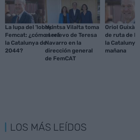
La lupa del 'lobby'
Muntsa Vilalta toma
Oriol Guixà -
Femcat: ¿cómo será
el relevo de Teresa
de ruta de h
la Catalunya de
Navarro en la
la Catalunya
2044?
dirección general
mañana
de FemCAT
LOS MÁS LEÍDOS