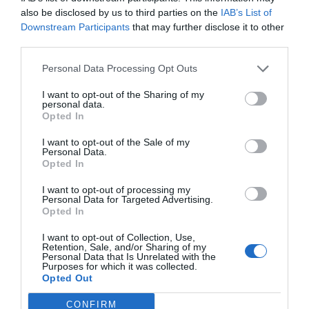
sobredimensionamiento de
also be disclosed by us to third parties on the
IAB’s List of
Downstream Participants
that may further disclose it to other
las plantillas para enfrentar
third parties.
el fenómeno
Personal Data Processing Opt Outs
I want to opt-out of the Sharing of my
personal data.
Actualmente, el desempleo en Estados Unidos es
Opted In
del 4% y el absentismo del 5%, además de una
I want to opt-out of the Sale of my
flexibilidad regulada en cuanto a contratación y
Personal Data.
despido. También hay, según detalla el CEO de
Opted In
Ficosa North America, una movilidad geográfica
I want to opt-out of processing my
Personal Data for Targeted Advertising.
absoluta y una alta rotación, lo que incrementa
Opted In
considerablemente el sobredimensionamiento de
las plantillas y permite no "notar los efectos" si
I want to opt-out of Collection, Use,
Retention, Sale, and/or Sharing of my
hay bajas médicas.
Personal Data that Is Unrelated with the
Purposes for which it was collected.
Opted Out
Entre las peculiaridades, cabe destacar que en
CONFIRM