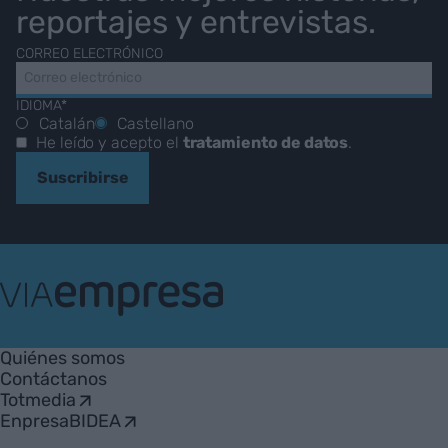
reportajes y entrevistas.
CORREO ELECTRÓNICO
IDIOMA*
Catalán
Castellano
He leído y acepto el
tratamiento de datos
.
Suscribirse
VIA
Empresa
Quiénes somos
Contáctanos
Totmedia
EnpresaBIDEA