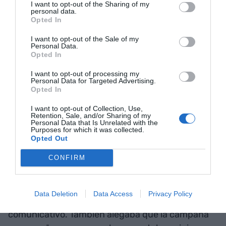
I want to opt-out of the Sharing of my
personal data.
Opted In
I want to opt-out of the Sale of my
Personal Data.
Opted In
I want to opt-out of processing my
Personal Data for Targeted Advertising.
Opted In
La campaña de BBVA generó polémica en Banc
I want to opt-out of Collection, Use,
Retention, Sale, and/or Sharing of my
Sabadell, que presentó una reclamación ante
Personal Data that Is Unrelated with the
Purposes for which it was collected.
Autocontrol, el organismo encargado de
Opted Out
autorregular la publicidad y formado por
CONFIRM
agencias, empresas y otras entidades. Sabadell
argumentaba que BBVA imitaba el estilo
publicitario que el banco catalán utiliza
Data Deletion
Data Access
Privacy Policy
habitualmente, apropiándose de su tono
comunicativo. También alegaba que la campaña