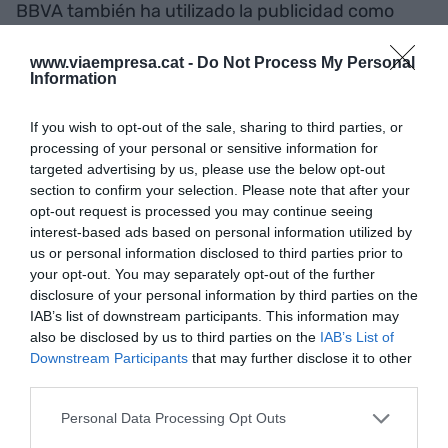
BBVA también ha utilizado la publicidad como
herramienta fundamental en este proceso.
www.viaempresa.cat -
Do Not Process My Personal
Después de publicar en junio un vídeo
Information
protagonizado por el mismo Carlos Torres, a
finales de 2024 lanzó un tráiler de la campaña
If you wish to opt-out of the sale, sharing to third parties, or
"Avanzamos"
. En este vídeo, accionistas de BBVA
processing of your personal or sensitive information for
targeted advertising by us, please use the below opt-out
hablaban sobre el posible futuro del banco
section to confirm your selection. Please note that after your
después de la OPA e invitaban a los accionistas de
opt-out request is processed you may continue seeing
Banc Sabadell a imaginar este futuro
interest-based ads based on personal information utilized by
conjuntamente.
us or personal information disclosed to third parties prior to
your opt-out. You may separately opt-out of the further
disclosure of your personal information by third parties on the
IAB’s list of downstream participants. This information may
also be disclosed by us to third parties on the
IAB’s List of
Downstream Participants
that may further disclose it to other
third parties.
Personal Data Processing Opt Outs