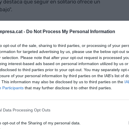
y destaca que seguir en solitario ofrece un
bajo".
MV, el Sabadell asegura que las sinergias que
presa.cat -
Do Not Process My Personal Information
rán "inexistentes" mientras las dos entidades
ningún caso se puede dar por hecho que el
to opt-out of the sale, sharing to third parties, or processing of your per
ión.
formation for targeted advertising by us, please use the below opt-out s
r selection. Please note that after your opt-out request is processed y
eing interest-based ads based on personal information utilized by us or
ritica la
disclosed to third parties prior to your opt-out. You may separately opt-
losure of your personal information by third parties on the IAB’s list of
e todo esto
. This information may also be disclosed by us to third parties on the
IA
os accionistas
Participants
that may further disclose it to other third parties.
r en solitario
 "predecible y
l Data Processing Opt Outs
o opt-out of the Sharing of my personal data.