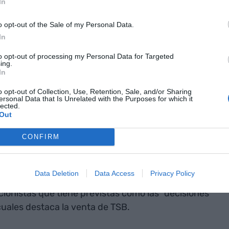
In
cluso si todo va como el BBVA querría, las
o opt-out of the Sale of my Personal Data.
ás de siete años en materializarse". Esto contrasta
In
asca, que habla de sinergias en cuatro años, hacia
to opt-out of processing my Personal Data for Targeted
ing.
In
o opt-out of Collection, Use, Retention, Sale, and/or Sharing
del BBVA "ofrece condiciones peores que la oferta
ersonal Data that Is Unrelated with the Purposes for which it
lected.
ían una participación en la nueva entidad
Out
ja que en la propuesta de mayo de 2024". "La
ente infravalora el Sabadell y su perspectiva de
CONFIRM
undido por la entidad.
Data Deletion
Data Access
Privacy Policy
precio de sus acciones "continuará", y defiende
cionistas que tiene previstas como las "decisiones
cuales destaca la venta de TSB.