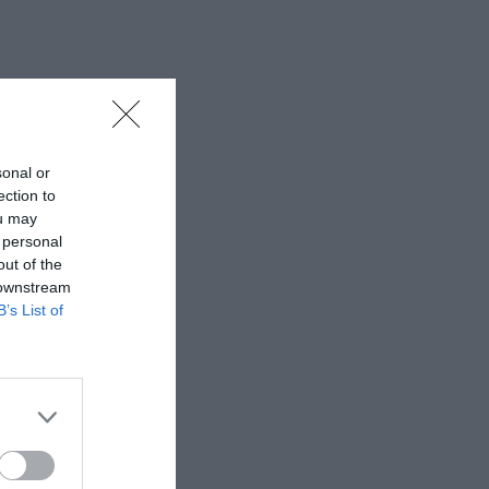
sonal or
ection to
ou may
 personal
out of the
 downstream
B’s List of