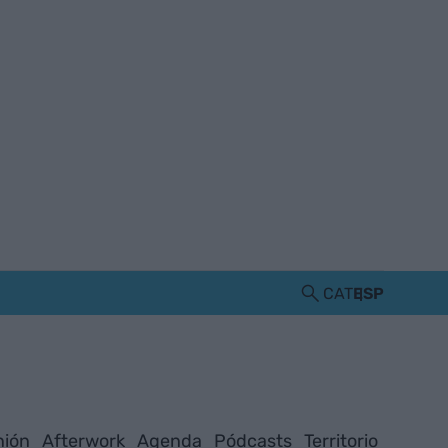
CAT
ESP
nión
Afterwork
Agenda
Pódcasts
Territorio