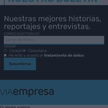
Nuestras mejores historias,
reportajes y entrevistas.
CORREO ELECTRÓNICO
IDIOMA*
Catalán
Castellano
He leído y acepto el
tratamiento de datos
.
Suscribirse
VIA
Empresa
Quiénes somos