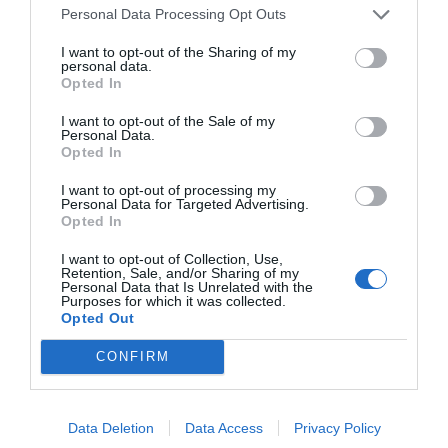
Personal Data Processing Opt Outs
I want to opt-out of the Sharing of my
personal data.
Opted In
RELACIONADAS
I want to opt-out of the Sale of my
Personal Data.
Opted In
I want to opt-out of processing my
Personal Data for Targeted Advertising.
Opted In
I want to opt-out of Collection, Use,
Retention, Sale, and/or Sharing of my
Personal Data that Is Unrelated with the
Purposes for which it was collected.
La creación de
El éxito de las
Las pymes
Opted Out
empresas baja un
pymes: crean más
catalanas r
CONFIRM
6,99% en mayo en
ocupación que las
al Gobierno 
Catalunya
grandes empresas
abandone el
intervencio
Data Deletion
Data Access
Privacy Policy
contra las