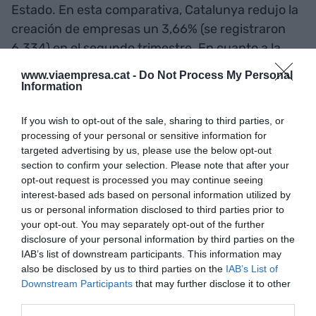
Estado. En esta comparativa, Catalunya redujo la
creación de empresas un 3,66% (se registraron
6.334) en el segundo trimestre. En cuanto a la
marcha de compañías, entre enero y marzo, se
www.viaempresa.cat -
Do Not Process My Personal
notificaron 259 y la aterrizada de 175 (saldo
Information
negativo de 84). Entonces, a diferencia de este
If you wish to opt-out of the sale, sharing to third parties, or
segundo trimestre, la media era mayor que la del
processing of your personal or sensitive information for
Estado, que se situó en un 3,3%.
targeted advertising by us, please use the below opt-out
section to confirm your selection. Please note that after your
opt-out request is processed you may continue seeing
Añadir
VIA Empresa
como fuente preferida
interest-based ads based on personal information utilized by
de Google de forma gratuita
us or personal information disclosed to third parties prior to
Mantente informado con las últimas noticias de
your opt-out. You may separately opt-out of the further
actualidad
disclosure of your personal information by third parties on the
ACTIVAR AHORA
IAB’s list of downstream participants. This information may
also be disclosed by us to third parties on the
IAB’s List of
Downstream Participants
that may further disclose it to other
third parties.