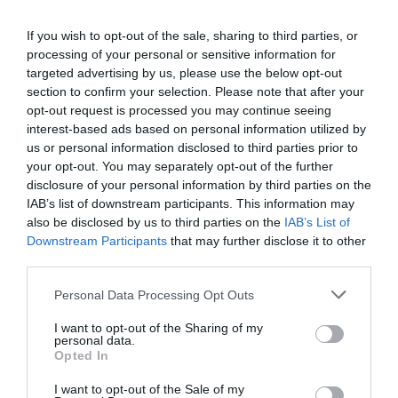
añadir
12.500 puestos de trabajo
más, apunta
un informe elaborado por el Salón. Mientras que
If you wish to opt-out of the sale, sharing to third parties, or
processing of your personal or sensitive information for
las ventas a la Unión Europea han crecido un
targeted advertising by us, please use the below opt-out
5,7%, las relaciones con Latinoamérica se han
section to confirm your selection. Please note that after your
cuadruplicado.
opt-out request is processed you may continue seeing
interest-based ads based on personal information utilized by
us or personal information disclosed to third parties prior to
Rehabilitar en casa
your opt-out. You may separately opt-out of the further
Por el contrario, de puertas adentro del país,
disclosure of your personal information by third parties on the
Construmat marca un otra prioridad: renovar un
IAB’s list of downstream participants. This information may
also be disclosed by us to third parties on the
IAB’s List of
parque de
viviendas envejecido
. El salónda
Downstream Participants
that may further disclose it to other
argumentos tanto a los inversores -calcula que
third parties.
cada euro invertido al rehabilitar genera un 85%
Personal Data Processing Opt Outs
de actividad económica- como al sector público –
por cada 100 euros para subvencionar
I want to opt-out of the Sharing of my
personal data.
actuaciones de mejora, serecuperan 111 a través
Opted In
de impuestos. Con la nueva construcción
I want to opt-out of the Sale of my
estancada y un exceso de vivienda vacío, puede