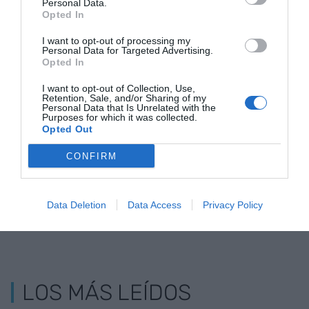
Personal Data.
ser la opción por uno de los sectores que inició el
Opted In
efecto dominó que llevó a la recesión.
I want to opt-out of processing my
Personal Data for Targeted Advertising.
Opted In
Añadir
VIA Empresa
como fuente preferida
de Google de forma gratuita
I want to opt-out of Collection, Use,
Mantente informado con las últimas noticias de
Retention, Sale, and/or Sharing of my
actualidad
Personal Data that Is Unrelated with the
Purposes for which it was collected.
ACTIVAR AHORA
Opted Out
CONFIRM
Data Deletion
Data Access
Privacy Policy
LOS MÁS LEÍDOS