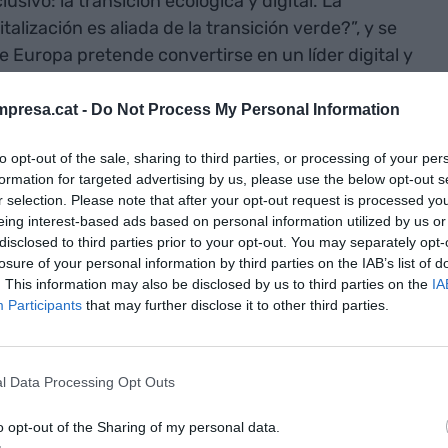
sivo: la transición ecológica y digital. La
alización es aliada de la transición verde?”, y se
e Europa pretende convertirse en un líder digital y
presa.cat -
Do Not Process My Personal Information
rgias entre la transición digital, verde y energética
to opt-out of the sale, sharing to third parties, or processing of your per
mía competitiva, resiliente y sostenible, como
formation for targeted advertising by us, please use the below opt-out s
 día Mundial del Medio Ambiente.
r selection. Please note that after your opt-out request is processed y
eing interest-based ads based on personal information utilized by us or
disclosed to third parties prior to your opt-out. You may separately opt-
tar e impulsar las
soft skills
, habilidades de
losure of your personal information by third parties on the IAB’s list of
 jóvenes: la inteligencia emocional y empatía, la
. This information may also be disclosed by us to third parties on the
IA
Participants
that may further disclose it to other third parties.
 espíritu crítico e innovador…, en general,
nadas con comunicación oral entre quienes serán
y tecnológicos.
l Data Processing Opt Outs
 de universidades participantes, se desarrollará
o opt-out of the Sharing of my personal data.
al presencial que tendrá lugar en la sede de