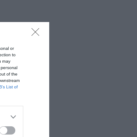
sonal or
ection to
ou may
 personal
out of the
 downstream
B’s List of