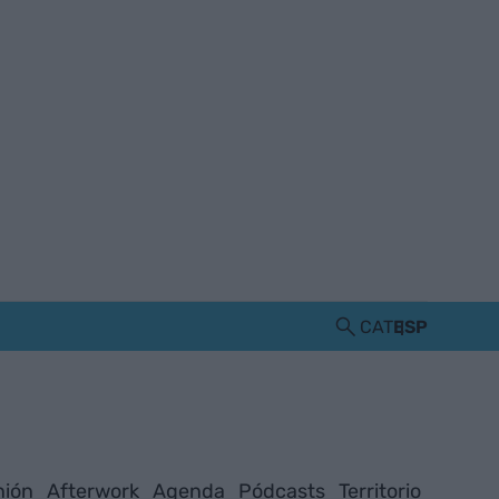
CAT
ESP
nión
Afterwork
Agenda
Pódcasts
Territorio