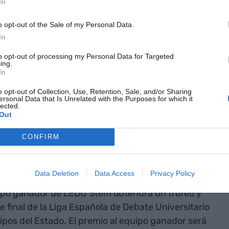
In
lquier estudiante STEM, con edades comprendidas
o opt-out of the Sale of my Personal Data.
 las universidades que cuenten con Cátedra
In
ón estará abierto hasta el 15 de febrero.
to opt-out of processing my Personal Data for Targeted
ing.
obtendrá una
In
r en la fase
o opt-out of Collection, Use, Retention, Sale, and/or Sharing
ersonal Data that Is Unrelated with the Purposes for which it
lected.
añola de
Out
o
CONFIRM
rmados por dos integrantes de la misma
Data Deletion
Data Access
Privacy Policy
r equipos compuestos por estudiantes de
uipo ganador de LEDU Stem obtendrá un trofeo y
se final de la Liga Española de Debate Universitario
ipos del Estado. El premio al equipo ganador será