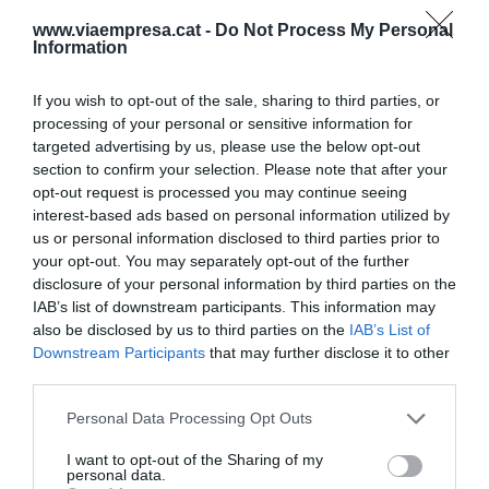
sector
retail
de la consultora
McKinsey
, el 76% de
www.viaempresa.cat -
Do Not Process My Personal
los consumidores no está satisfecho con la
Information
compañía si ésta no le ofrece contenidos
personalizados. A pesar de que el acierto en los
If you wish to opt-out of the sale, sharing to third parties, or
processing of your personal or sensitive information for
sistemas que recomiendan productos
targeted advertising by us, please use the below opt-out
personalizados puede ser a veces discutible,
section to confirm your selection. Please note that after your
queda claro cuál es el camino a seguir.
opt-out request is processed you may continue seeing
interest-based ads based on personal information utilized by
us or personal information disclosed to third parties prior to
Y sobre el metaverso, ¿qué esperamos como
your opt-out. You may separately opt-out of the further
usuarios? ¿Realmente querremos colocarnos
disclosure of your personal information by third parties on the
IAB’s list of downstream participants. This information may
unas ojeras de realidad virtual para inspirarnos
also be disclosed by us to third parties on the
IAB’s List of
sobre a qué destino u hotel viajar? Teniendo en
Downstream Participants
that may further disclose it to other
cuenta que los sistemas de personalización han
third parties.
aparecido para reducir el tiempo que destinamos
Personal Data Processing Opt Outs
a comparar alternativas para decidir donde ir o
donde dormir, ¿estaremos dispuestos a dedicar
I want to opt-out of the Sharing of my
personal data.
todavía más tiempos? Tarde o temprano lo