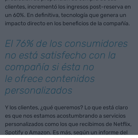
clientes, incrementó los ingresos post-reserva en
un 60%. En definitiva, tecnología que genera un
impacto directo en los beneficios de la compañía.
El 76% de los consumidores
no está satisfecho con la
compañía si ésta no
le ofrece contenidos
personalizados
Y los clientes, ¿qué queremos? Lo que está claro
es que nos estamos acostumbrando a servicios
personalizados como los que recibimos de Netflix,
Spotify o Amazon. Es más, según un informe del