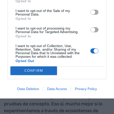
Opted In
veremos. Lo que sí que vemos es que todo el
I want to opt-out of the Sale of my
mundo habla de esta nueva realidad virtual, que
Personal Data.
Opted In
hasta el año 2030 no se espera que llegue a su
máximo potencial, pero, en cambio, no se habla
I want to opt-out of processing my
Personal Data for Targeted Advertising.
mucho de otras tecnologías, como las lentes de
Opted In
contacto inteligentes de Mojo, que, si llegan a ser
I want to opt-out of Collection, Use,
un producto consolidado, pueden impactar en la
Retention, Sale, and/or Sharing of my
Personal Data that Is Unrelated with the
experiencia, en este caso durante los viajes
Purposes for which it was collected.
presenciales.
Opted Out
CONFIRM
Han surgido, surgen y surgirán nuevas
tecnologías. La clave, pero, está en detectar cuál
Data Deletion
Data Access
Privacy Policy
de ellas nos aporta valor. No es una tarea fácil y
muchas veces habrá que experimentar y realizar
pruebas de concepto. Eso sí, mucho mejor si lo
experimentamos a través de ecosistemas de