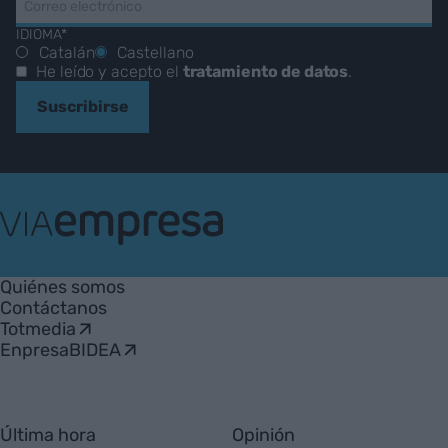
IDIOMA*
Catalán
Castellano
He leído y acepto el
tratamiento de datos
.
Suscribirse
VIA
Empresa
Quiénes somos
Contáctanos
Totmedia
EnpresaBIDEA
Última hora
Opinión