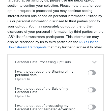
ciudadanos más conscientes, implicados y
targeted advertising by us, please use the below opt-out
section to confirm your selection. Please note that after your
emocionalmente más saludables.
opt-out request is processed you may continue seeing
interest-based ads based on personal information utilized by
us or personal information disclosed to third parties prior to
El
delight
no es una emoción pasajera; es un
your opt-out. You may separately opt-out of the further
recurso psicológico que puede reforzar la
disclosure of your personal information by third parties on the
resiliencia, la creatividad y la capacidad de
IAB’s list of downstream participants. This information may
respuesta ante los retos. Contribuye a la
also be disclosed by us to third parties on the
IAB’s List of
Downstream Participants
that may further disclose it to other
sostenibilidad humana: personas menos
third parties.
estresadas, más motivadas y más capaces de
innovar contribuyen a una sociedad más
Personal Data Processing Opt Outs
equilibrada y preparada para el futuro.
I want to opt-out of the Sharing of my
personal data.
Opted In
El estudio ha sido elaborado por Alba Manresa,
I want to opt-out of the Sale of my
Personal Data.
profesora e investigadora de la Facultad de
Opted In
Ciencias Económicas y Sociales de UIC
Barcelona y experta en el ámbito de la gestión
I want to opt-out of processing my
Personal Data for Targeted Advertising.