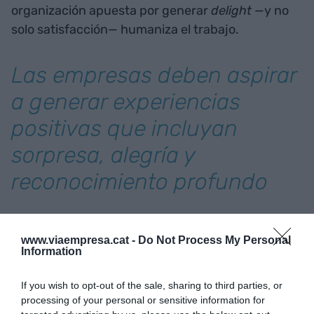
organización apuesta por generar
delight
—y no
solo satisfacción— humaniza el trabajo.
Las empresas deben aspirar
a generar experiencias
positivas que incluyan
sorpresa, alegría y
reconocimiento profundo
Las consecuencias de esta emoción positiva van
más allá de las fronteras del trabajo: las personas
www.viaempresa.cat -
Do Not Process My Personal
Information
se vuelven más optimistas, más participativas y
más dispuestas a contribuir a la comunidad. Esto
If you wish to opt-out of the sale, sharing to third parties, or
se puede traducir en una sociedad con
processing of your personal or sensitive information for