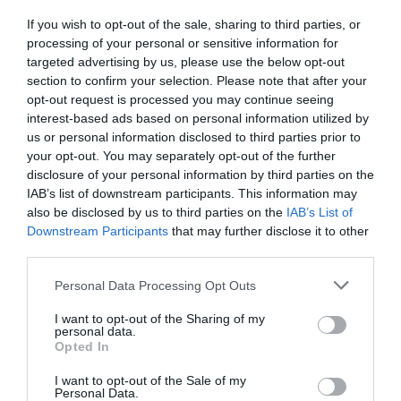
las compañías energéticas". Y, hasta hace poco,
If you wish to opt-out of the sale, sharing to third parties, or
ha sido considerado uno de los casos de éxito
processing of your personal or sensitive information for
made in Catalonia
. Todos los detalles en
El 'annus
targeted advertising by us, please use the below opt-out
section to confirm your selection. Please note that after your
horribilis' de Holaluz: desde el éxito de tres
opt-out request is processed you may continue seeing
compañeros de estudios hasta un desenlace
interest-based ads based on personal information utilized by
incierto
.
us or personal information disclosed to third parties prior to
your opt-out. You may separately opt-out of the further
disclosure of your personal information by third parties on the
Al final del episodio, el periodista
Carlos Rojas
IAB’s list of downstream participants. This information may
adelanta los principales eventos a tener en
also be disclosed by us to third parties on the
IAB’s List of
Downstream Participants
that may further disclose it to other
cuenta durante la tercera semana de mayo, entre
third parties.
los cuales destaca
Victor Kuppers
, protagonista
de la
24ª Nit Empresarial UEA
. La cita tendrá
Personal Data Processing Opt Outs
lugar el 16 de mayo en Santa Margarida de
I want to opt-out of the Sharing of my
Montbui y contará con una ponencia estrella de
personal data.
Opted In
uno de los conferenciantes más solicitados.
Finalmente, en el séptimo capítulo del pódcast de
I want to opt-out of the Sale of my
Personal Data.