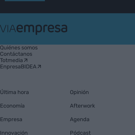
VIA
Empresa
Quiénes somos
Contáctanos
Totmedia
EnpresaBIDEA
Última hora
Opinión
Economía
Afterwork
Empresa
Agenda
Innovación
Pódcast