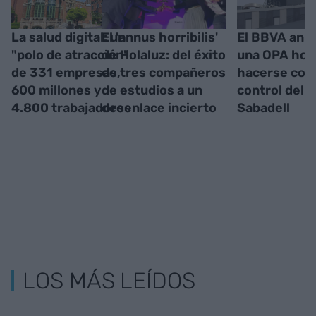
La salud digital: un
El 'annus horribilis'
El BBVA anu
"polo de atracción"
de Holaluz: del éxito
una OPA host
de 331 empresas,
de tres compañeros
hacerse con 
600 millones y
de estudios a un
control del 
4.800 trabajadores
desenlace incierto
Sabadell
LOS MÁS LEÍDOS