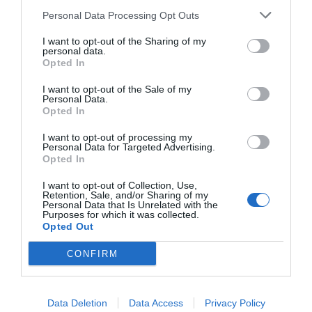
Personal Data Processing Opt Outs
I want to opt-out of the Sharing of my
personal data.
Opted In
I want to opt-out of the Sale of my
Personal Data.
RELACIONADAS
Opted In
I want to opt-out of processing my
Personal Data for Targeted Advertising.
Opted In
I want to opt-out of Collection, Use,
Retention, Sale, and/or Sharing of my
Personal Data that Is Unrelated with the
Purposes for which it was collected.
Opted Out
Los Next
El BBVA se adhiere
Los fondos 
CONFIRM
Generation: ¿la
a nuevas líneas de
Generation
gallina de los
préstamos Next
impulsan ha
huevos de oro para
Generation del ICO
60% la activ
Data Deletion
Data Access
Privacy Policy