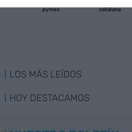
Catalunya?
para empresas y
innovadora
pymes
catalana
LOS MÁS LEÍDOS
HOY DESTACAMOS