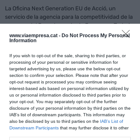
La Oficina Next Generation EU de Acció, un
servicio de la agencia para la competitividad de la
empresa del Departamento de Empresa y Trabajo
para dar a conocer estas ayudas, ha asesorado a
www.viaempresa.cat -
Do Not Process My Personal
Information
más de 2.300 compañías desde su puesta en
marcha (noviembre de 2021). Asimismo, un 22%
If you wish to opt-out of the sale, sharing to third parties, or
de las empresas han accedido a los Next
processing of your personal or sensitive information for
Generation después de haber pasado por esta
targeted advertising by us, please use the below opt-out
iniciativa.
section to confirm your selection. Please note that after your
opt-out request is processed you may continue seeing
interest-based ads based on personal information utilized by
us or personal information disclosed to third parties prior to
Añadir
VIA Empresa
como fuente preferida
your opt-out. You may separately opt-out of the further
de Google de forma gratuita
disclosure of your personal information by third parties on the
Mantente informado con las últimas noticias de
actualidad
IAB’s list of downstream participants. This information may
ACTIVAR AHORA
also be disclosed by us to third parties on the
IAB’s List of
Downstream Participants
that may further disclose it to other
third parties.