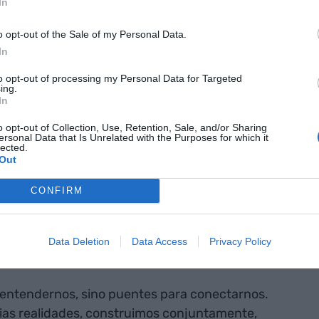
In
o opt-out of the Sale of my Personal Data.
sticas bien diferentes, confiamos en el aprendizaje
In
 respectivos espacios comunicativos pasa por
es de conversación innovadores, que nos permita
to opt-out of processing my Personal Data for Targeted
ing.
 público.
In
o opt-out of Collection, Use, Retention, Sale, and/or Sharing
 barreras para
ersonal Data that Is Unrelated with the Purposes for which it
lected.
Out
puentes para
e cada una de
CONFIRM
alidades,
ntamente
Data Deletion
Data Access
Privacy Policy
 entendernos, sino puentes para conectarnos.
ias realidades, construimos conjuntamente,