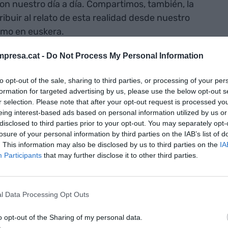
on nuestro día a día. Compartimos, también, la
ribuir al relato de esta realidad desde nuestro
como en euskera.
presa.cat -
Do Not Process My Personal Information
 periódico
omía y empresa
to opt-out of the sale, sharing to third parties, or processing of your per
formation for targeted advertising by us, please use the below opt-out s
uskal Herria y
r selection. Please note that after your opt-out request is processed y
eing interest-based ads based on personal information utilized by us or
uskara
disclosed to third parties prior to your opt-out. You may separately opt-
losure of your personal information by third parties on the IAB’s list of
. This information may also be disclosed by us to third parties on the
IA
iario junto al equipo vasco que, desde las
Participants
that may further disclose it to other third parties.
astián y Bilbao lidera el proyecto. Con este nuevo
 y compartir aprendizajes, apoyar iniciativas
l Data Processing Opt Outs
timos ADN y vincularnos, todavía más, a
yen, desde la honestidad, la autenticidad y la
o opt-out of the Sharing of my personal data.