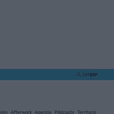
CAT
ESP
nión
Afterwork
Agenda
Pódcasts
Territorio