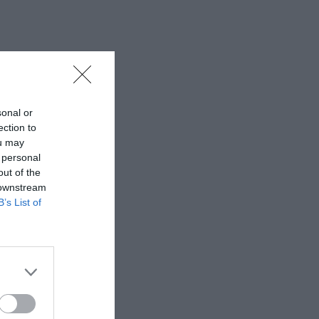
sonal or
ection to
ou may
 personal
out of the
 downstream
B’s List of