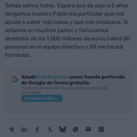
Pablo Isla particular"
Queda descartado un Tomás como relevo?
Núria está muy centrada en su carrera como
actriz y mi hijo Albert es director adjunto de la
empresa. Lleva 8 años trabajando. Yo traigo la
camiseta al estilo Segura de Yo
soy Enrique
Tomás
, es nuestro uniforme porque Enrique
Tomás somos todos. Espero que de aquí a 5 años
tengamos nuestro Pablo Isla particular que nos
ayude a saber más cosas y que nos conduzca. Si
estamos en muchos países y facturamos
alrededor de los 1.000 millones de euros habrá 80
personas en el equipo directivo y 50 me tocará
formarlos.