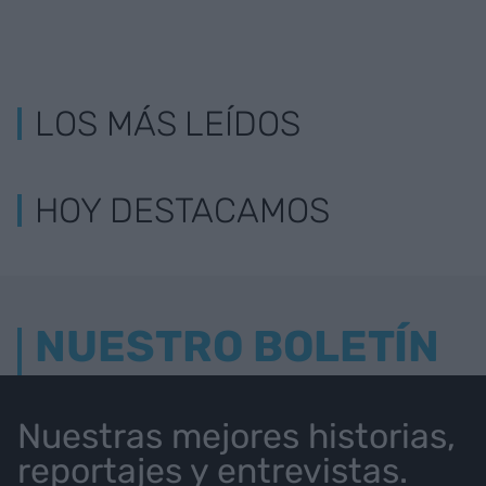
'Retail' vs
Enrique Tomás: "Quiero poner
'ecommerce': quién
nombre al jamón"
asusta a quién?
LOS MÁS LEÍDOS
HOY DESTACAMOS