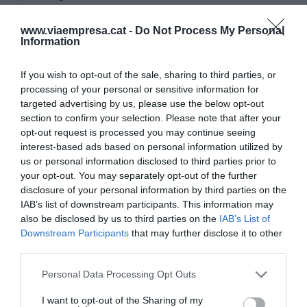
críticas para subir en el ranking y que les paguen
más alquiler. Hay algunos que pagan mucho pero
www.viaempresa.cat -
Do Not Process My Personal
Information
no les dan buenas críticas. No has escuchado
nunca que en el aeropuerto te roban y te dan
If you wish to opt-out of the sale, sharing to third parties, or
mierda? A nosotros la gente nos felicita y
processing of your personal or sensitive information for
pagamos 102.000 euros de alquiler en septiembre
targeted advertising by us, please use the below opt-out
section to confirm your selection. Please note that after your
por 47 metros. Debe de ser el alquiler más caro del
opt-out request is processed you may continue seeing
mundo.
interest-based ads based on personal information utilized by
us or personal information disclosed to third parties prior to
your opt-out. You may separately opt-out of the further
"El precio de los aeropuertos
disclosure of your personal information by third parties on the
IAB’s list of downstream participants. This information may
es el mismo que el de Santa
also be disclosed by us to third parties on the
IAB’s List of
Coloma de Gramenet"
Downstream Participants
that may further disclose it to other
third parties.
Personal Data Processing Opt Outs
También debe de ser rentable.
I want to opt-out of the Sharing of my