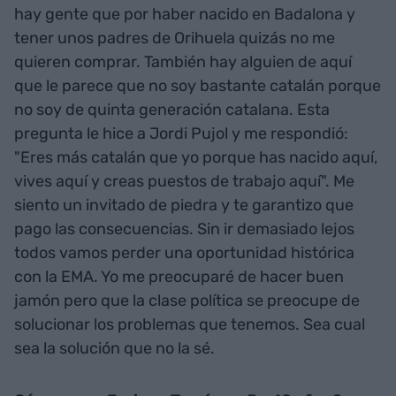
ibérico"
Dado el conflicto político actual, vuestro jamón
recibe algún tipo de boicot?
En mi caso el boicot es doble: fuera porque soy
catalán y dentro porque mi producto es el jamón
ibérico. Al final no tengo boicot ni fuera ni dentro.
Sí que es verdad que como todo, por todas partes
hay gente que por haber nacido en Badalona y
tener unos padres de Orihuela quizás no me
quieren comprar. También hay alguien de aquí
que le parece que no soy bastante catalán porque
no soy de quinta generación catalana. Esta
pregunta le hice a Jordi Pujol y me respondió:
"Eres más catalán que yo porque has nacido aquí,