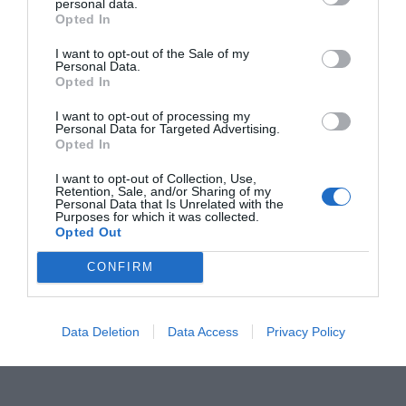
personal data.
Es el único alquiler que me ilusiona pagar porque
Opted In
si pago más quiere decir que vendo más. Yo fui
I want to opt-out of the Sale of my
para solucionar un problema porque era un lugar
Personal Data.
Opted In
donde todo el mundo te veía pero nadie se paraba
a comprar. Ahora sí y me han obligado a poner
I want to opt-out of processing my
Personal Data for Targeted Advertising.
otra TPV para que la gente no haga tanta cola.
Opted In
Tengo los jamones alrededor de una columna
I want to opt-out of Collection, Use,
porque visualmente no pueda romper nada y no
Retention, Sale, and/or Sharing of my
Personal Data that Is Unrelated with the
tapamos el resto de tiendas. Es una locura que
Purposes for which it was collected.
facturemos 15.000 euros al día. Prefiero pagar un
Opted Out
fijo muy alto que no un porcentaje muy alto
CONFIRM
puesto que me permite romperme la cabeza para
vender. Ahora bien, el precio de los aeropuertos
es el mismo que el de Santa Coloma de Gramenet.
Data Deletion
Data Access
Privacy Policy