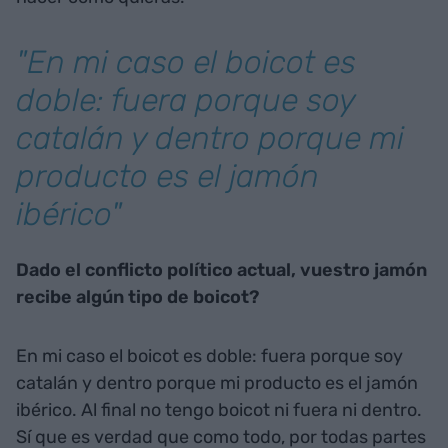
Podemos hablar de big
data
o business
intelligence
en Enrique Tomás?
En esto estamos y de una forma seria. Tengo muy
en cuenta en lo que dicen los clientes. Cómo se
cocina el jamón? Con sal y con tiempo. Ahora, la
industria y la tecnología hacen que lo puedas
hacer como quieras.
"En mi caso el boicot es
doble: fuera porque soy
catalán y dentro porque mi
producto es el jamón