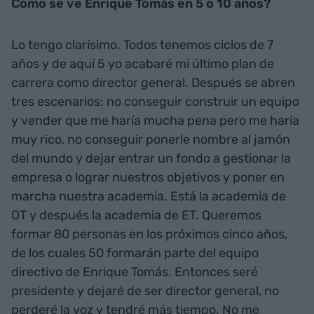
vives aquí y creas puestos de trabajo aquí". Me
siento un invitado de piedra y te garantizo que
pago las consecuencias. Sin ir demasiado lejos
todos vamos perder una oportunidad histórica
con la EMA. Yo me preocuparé de hacer buen
jamón pero que la clase política se preocupe de
solucionar los problemas que tenemos. Sea cual
sea la solución que no la sé.
Cómo se ve Enrique Tomás en 5 o 10 años?
Lo tengo clarísimo. Todos tenemos ciclos de 7
años y de aquí 5 yo acabaré mi último plan de
carrera como director general. Después se abren
tres escenarios: no conseguir construir un equipo
y vender que me haría mucha pena pero me haría
muy rico, no conseguir ponerle nombre al jamón