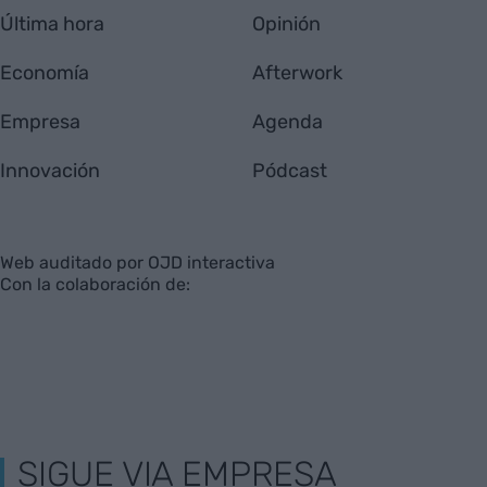
VIA
Empresa
Quiénes somos
Contáctanos
Totmedia
EnpresaBIDEA
Última hora
Opinión
Economía
Afterwork
Empresa
Agenda
Innovación
Pódcast