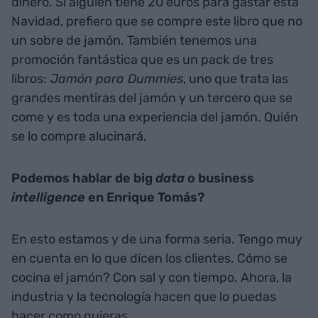
Me gusta decir que cuando uno regala un jamón
es valiente y no quiero decir que sea cobarde el
que regala una colonia. Si tienes un presupuesto
de 75 euros, hazlo y te sorprenderás. El 70% de los
jamones enteros los vendemos a cortes. El libro
también me hace mucha ilusión. Todo el mundo
tiene jamón pero este libro es una obra coral que
hemos fabricado nosotros en 40 años. Para quien
lo compre es una inversión que le hará ahorrar
dinero. Si alguien tiene 20 euros para gastar esta
Navidad, prefiero que se compre este libro que no
un sobre de jamón. También tenemos una
promoción fantástica que es un pack de tres
libros:
Jamón para Dummies
, uno que trata las
grandes mentiras del jamón y un tercero que se
come y es toda una experiencia del jamón. Quién
se lo compre alucinará.