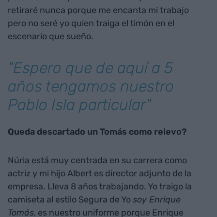
del mundo y dejar entrar un fondo a gestionar la
empresa o lograr nuestros objetivos y poner en
marcha nuestra academia. Está la academia de
OT y después la academia de ET. Queremos
formar 80 personas en los próximos cinco años,
de los cuales 50 formarán parte del equipo
directivo de Enrique Tomás. Entonces seré
presidente y dejaré de ser director general, no
perderé la voz y tendré más tiempo. No me
retiraré nunca porque me encanta mi trabajo
pero no seré yo quien traiga el timón en el
escenario que sueño.
"Espero que de aquí a 5
años tengamos nuestro