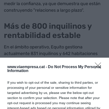
medir la confianza, ya que demuestra que están
construyendo "relaciones a largo plazo".
Más de 800 inquilinos y
rentabilidad estable
En el ámbito operativo, Equito gestiona
actualmente 831 inquilinos y 642 habitaciones
ocupadas, manteniendo una tasa de ocupación
media del 94%. Esto ha permitido ofrecer una
www.viaempresa.cat -
Do Not Process My Personal
Information
rentabilidad neta media del 8,5% antes de
impuestos. La plataforma distribuye actualmente
If you wish to opt-out of the sale, sharing to third parties, or
cerca de 60.000 microrrentas mensuales y
processing of your personal or sensitive information for
acumula cerca de dos millones de euros
targeted advertising by us, please use the below opt-out
section to confirm your selection. Please note that after your
repartidos entre su comunidad. Paralelamente, la
opt-out request is processed you may continue seeing
compañía ha devuelto 4,7 millones de euros en
interest-based ads based on personal information utilized by