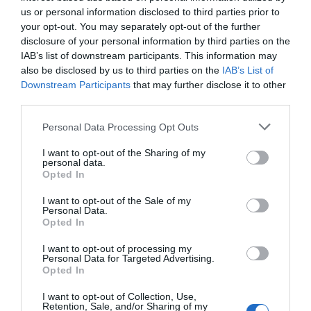
liquidez a través de su mercado secundario y del
us or personal information disclosed to third parties prior to
your opt-out. You may separately opt-out of the further
programa de recompra (
buyback
).
disclosure of your personal information by third parties on the
IAB’s list of downstream participants. This information may
Estos últimos seis meses han dejado registros
also be disclosed by us to third parties on the
IAB’s List of
Downstream Participants
that may further disclose it to other
históricos para la
proptech
. La operación bajo el
third parties.
código EQT-0127 se convirtió en la financiación
más ágil de la compañía al completarse en poco
Personal Data Processing Opt Outs
más de ocho minutos. Por su parte, la EQT-0126 -
I want to opt-out of the Sharing of my
un edificio entero en Alicante- supuso la mayor
personal data.
Opted In
operación de la firma hasta ahora, con cerca de
1,2 millones de euros captados.
I want to opt-out of the Sale of my
Personal Data.
Opted In
Además, el pasado mes de marzo la compañía
I want to opt-out of processing my
Personal Data for Targeted Advertising.
cerró con éxito una ronda de financiación
Opted In
colectiva en Crowdcube, superando los 517.000
euros y sumando más de 700 nuevos accionistas.
I want to opt-out of Collection, Use,
Retention, Sale, and/or Sharing of my