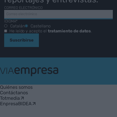
CORREO ELECTRÓNICO
IDIOMA*
Catalán
Castellano
He leído y acepto el
tratamiento de datos
.
Suscribirse
VIA
Empresa
Quiénes somos
Contáctanos
Totmedia
EnpresaBIDEA